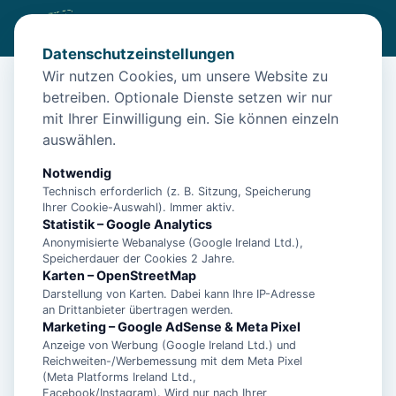
Datenschutzeinstellungen
Wir nutzen Cookies, um unsere Website zu
betreiben. Optionale Dienste setzen wir nur
Start
/
Unterkünfte
/
Langeoog
/
Insel Langeoog: Ferienwohnung für bis zu zwei Personen
mit Ihrer Einwilligung ein. Sie können einzeln
auswählen.
Insel Langeoog: Ferienwohnung für
bis zu zwei Personen
Notwendig
Technisch erforderlich (z. B. Sitzung, Speicherung
26465 Langeoog
Ihrer Cookie-Auswahl). Immer aktiv.
Statistik – Google Analytics
Anonymisierte Webanalyse (Google Ireland Ltd.),
Speicherdauer der Cookies 2 Jahre.
Karten – OpenStreetMap
Darstellung von Karten. Dabei kann Ihre IP-Adresse
an Drittanbieter übertragen werden.
Marketing – Google AdSense & Meta Pixel
Anzeige von Werbung (Google Ireland Ltd.) und
Reichweiten-/Werbemessung mit dem Meta Pixel
(Meta Platforms Ireland Ltd.,
Facebook/Instagram). Wird nur nach Ihrer