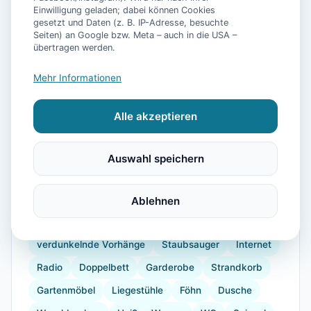
Einwilligung geladen; dabei können Cookies
gesetzt und Daten (z. B. IP-Adresse, besuchte
Seiten) an Google bzw. Meta – auch in die USA –
📷
10
Bilder
übertragen werden.
Mehr Informationen
Ausstattung
Alle akzeptieren
WLAN
TV
Waschmaschine
Trockner
Küche
Kühlschrank
Mikrowelle
Auswahl speichern
Geschirrspüler
Terrasse
Garten
Kaffeemaschine
Herdplatte
Geschirr
Ablehnen
Gefrierfach
Backofen
Toaster
verdunkelnde Vorhänge
Staubsauger
Internet
Radio
Doppelbett
Garderobe
Strandkorb
Gartenmöbel
Liegestühle
Föhn
Dusche