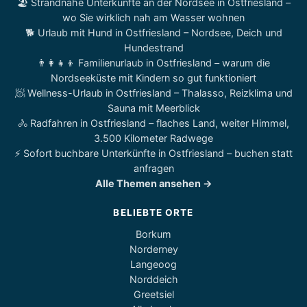
🏖️ Strandnahe Unterkünfte an der Nordsee in Ostfriesland –
wo Sie wirklich nah am Wasser wohnen
🐕 Urlaub mit Hund in Ostfriesland – Nordsee, Deich und
Hundestrand
👨‍👩‍👧‍👦 Familienurlaub in Ostfriesland – warum die
Nordseeküste mit Kindern so gut funktioniert
🧖 Wellness-Urlaub in Ostfriesland – Thalasso, Reizklima und
Sauna mit Meerblick
🚴 Radfahren in Ostfriesland – flaches Land, weiter Himmel,
3.500 Kilometer Radwege
⚡ Sofort buchbare Unterkünfte in Ostfriesland – buchen statt
anfragen
Alle Themen ansehen →
BELIEBTE ORTE
Borkum
Norderney
Langeoog
Norddeich
Greetsiel