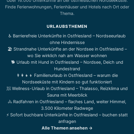
Über 16.000 Unterkünfte an der ostfriesischen Nordseeküste.
Finde Ferienwohnungen, Ferienhäuser und Hotels nach Ort oder
Thema.
URLAUBSTHEMEN
♿ Barrierefreie Unterkünfte in Ostfriesland – Nordseeurlaub
ohne Hindernisse
🏖️ Strandnahe Unterkünfte an der Nordsee in Ostfriesland –
wo Sie wirklich nah am Wasser wohnen
🐕 Urlaub mit Hund in Ostfriesland – Nordsee, Deich und
Hundestrand
👨‍👩‍👧‍👦 Familienurlaub in Ostfriesland – warum die
Nordseeküste mit Kindern so gut funktioniert
🧖 Wellness-Urlaub in Ostfriesland – Thalasso, Reizklima und
Sauna mit Meerblick
🚴 Radfahren in Ostfriesland – flaches Land, weiter Himmel,
3.500 Kilometer Radwege
⚡ Sofort buchbare Unterkünfte in Ostfriesland – buchen statt
anfragen
Alle Themen ansehen →