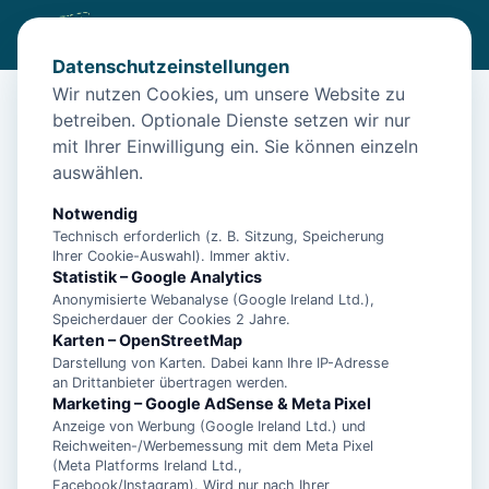
Datenschutzeinstellungen
Wir nutzen Cookies, um unsere Website zu
betreiben. Optionale Dienste setzen wir nur
Start
/
Unterkünfte
/
Baltrum
/
Insel Baltrum: Großes Ferienhaus für bis zu 9 Personen
mit Ihrer Einwilligung ein. Sie können einzeln
auswählen.
Insel Baltrum: Großes Ferienhaus
für bis zu 9 Personen
Notwendig
Technisch erforderlich (z. B. Sitzung, Speicherung
26579 Baltrum
Ihrer Cookie-Auswahl). Immer aktiv.
Statistik – Google Analytics
Anonymisierte Webanalyse (Google Ireland Ltd.),
Speicherdauer der Cookies 2 Jahre.
Karten – OpenStreetMap
Darstellung von Karten. Dabei kann Ihre IP-Adresse
an Drittanbieter übertragen werden.
Marketing – Google AdSense & Meta Pixel
Anzeige von Werbung (Google Ireland Ltd.) und
Reichweiten-/Werbemessung mit dem Meta Pixel
(Meta Platforms Ireland Ltd.,
Facebook/Instagram). Wird nur nach Ihrer