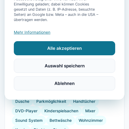
Einwilligung geladen; dabei können Cookies
gesetzt und Daten (z. B. IP-Adresse, besuchte
Seiten) an Google bzw. Meta – auch in die USA –
📷
11
Bilder
übertragen werden.
Mehr Informationen
Ausstattung
Alle akzeptieren
WLAN
TV
Heizung
Kühlschrank
Mikrowelle
Geschirrspüler
Garten
Grill
Auswahl speichern
Herdplatte
Küchenutensilien
Toaster
Vogelbeobachtung
Angeln
Reiten
Segeln
Ablehnen
Windsurfen
Kinderhochstuhl
Bücher
Föhn
Dusche
Parkmöglichkeit
Handtücher
DVD-Player
Kinderspielsachen
Mixer
Sound System
Bettwäsche
Wohnzimmer