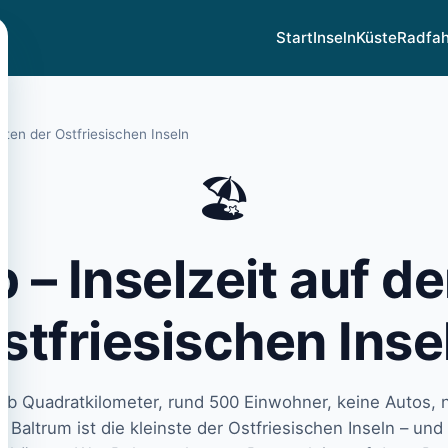
Start
Inseln
Küste
Radfa
nsten der Ostfriesischen Inseln
🏖️
 – Inselzeit auf de
stfriesischen Inse
lb Quadratkilometer, rund 500 Einwohner, keine Autos, n
Baltrum ist die kleinste der Ostfriesischen Inseln – un