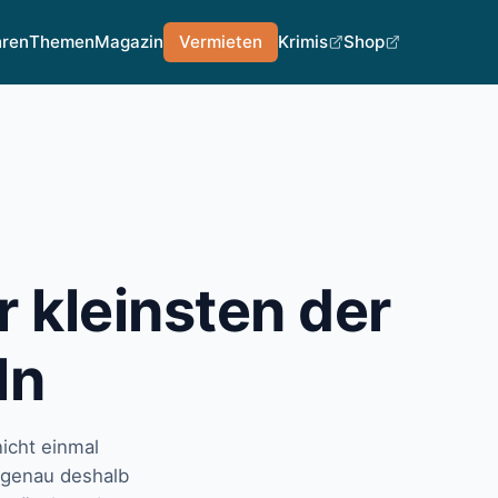
hren
Themen
Magazin
Vermieten
Krimis
Shop
r kleinsten der
ln
icht einmal
d genau deshalb