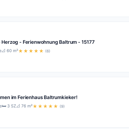
 Herzog - Ferienwohnung Baltrum - 15177
e
📐 60 m²
★★★★★
(6)
mmen im Ferienhaus Baltrumkieker!
e
🛏️ 3 SZ
📐 76 m²
★★★★★
(9)