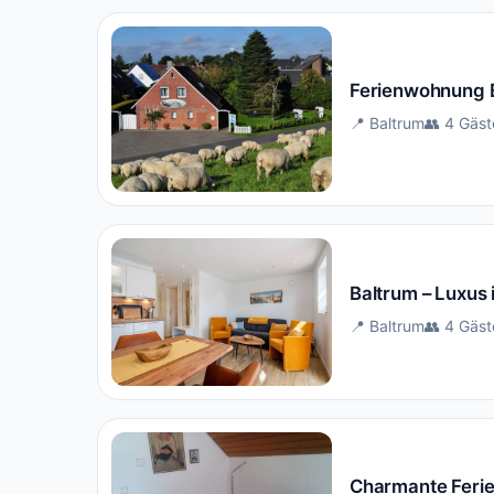
Ferienwohnung 
📍 Baltrum
👥 4 Gäst
Baltrum – Luxus
📍 Baltrum
👥 4 Gäst
Charmante Ferie