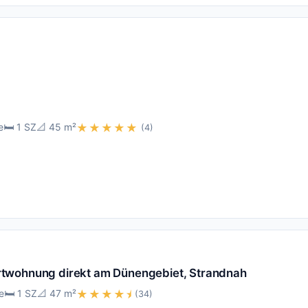
e
🛏️ 1 SZ
📐 45 m²
★★★★★
(4)
twohnung direkt am Dünengebiet, Strandnah
e
🛏️ 1 SZ
📐 47 m²
★★★★⯨
(34)