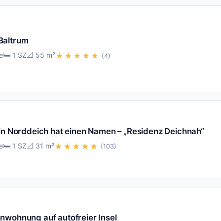
Baltrum
e
🛏️ 1 SZ
📐 55 m²
★★★★★
(4)
 in Norddeich hat einen Namen – „Residenz Deichnah“
e
🛏️ 1 SZ
📐 31 m²
★★★★★
(103)
nwohnung auf autofreier Insel