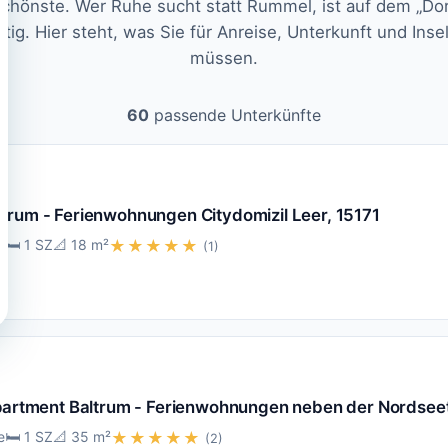
 schönste. Wer Ruhe sucht statt Rummel, ist auf dem „D
tig. Hier steht, was Sie für Anreise, Unterkunft und Inse
müssen.
60
passende Unterkünfte
trum - Ferienwohnungen Citydomizil Leer, 15171
e
🛏️ 1 SZ
📐 18 m²
★★★★★
(1)
ppartment Baltrum - Ferienwohnungen neben der Nordse
e
🛏️ 1 SZ
📐 35 m²
★★★★★
(2)