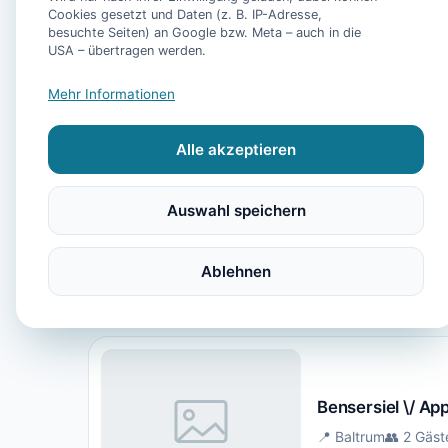
für viele die
Cookies gesetzt und Daten (z. B. IP-Adresse,
Nordsee" rich
besuchte Seiten) an Google bzw. Meta – auch in die
USA – übertragen werden.
Mehr Informationen
Alle akzeptieren
Auswahl speichern
Appartement Bal
📍 Baltrum
👥 2 Gäst
Ablehnen
Bensersiel \/ A
📍 Baltrum
👥 2 Gäst