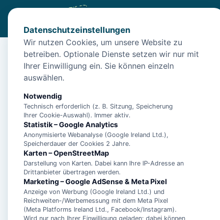
Datenschutzeinstellungen
Wir nutzen Cookies, um unsere Website zu
betreiben. Optionale Dienste setzen wir nur mit
Ihrer Einwilligung ein. Sie können einzeln
Start
/
Themen
/
Baltrum Urlaub – Inselzeit auf der klei
auswählen.
Notwendig
Technisch erforderlich (z. B. Sitzung, Speicherung
Ihrer Cookie-Auswahl). Immer aktiv.
Statistik – Google Analytics
Baltrum Urlaub
Anonymisierte Webanalyse (Google Ireland Ltd.),
Speicherdauer der Cookies 2 Jahre.
Karten – OpenStreetMap
O
Darstellung von Karten. Dabei kann Ihre IP-Adresse an
Drittanbieter übertragen werden.
Marketing – Google AdSense & Meta Pixel
Anzeige von Werbung (Google Ireland Ltd.) und
Sechseinha
Reichweiten-/Werbemessung mit dem Meta Pixel
Straßennamen: 
(Meta Platforms Ireland Ltd., Facebook/Instagram).
Wird nur nach Ihrer Einwilligung geladen; dabei können