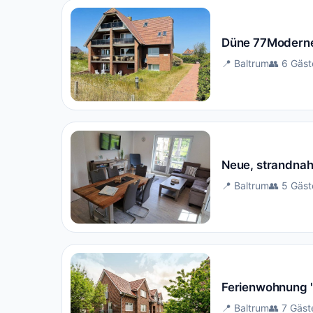
Düne 77Moderne 
📍 Baltrum
👥 6 Gäst
Neue, strandnah
📍 Baltrum
👥 5 Gäst
Ferienwohnung "
📍 Baltrum
👥 7 Gäst