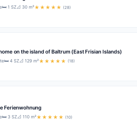
e
🛏️ 1 SZ
📐 30 m²
★★★★★
(28)
ome on the island of Baltrum (East Frisian Islands)
te
🛏️ 4 SZ
📐 129 m²
★★★★★
(18)
e Ferienwohnung
e
🛏️ 3 SZ
📐 110 m²
★★★★★
(10)