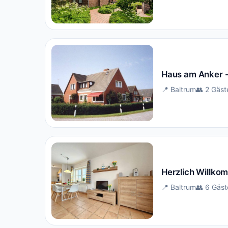
Haus am Anker -
📍 Baltrum
👥 2 Gäst
Herzlich Willko
📍 Baltrum
👥 6 Gäst