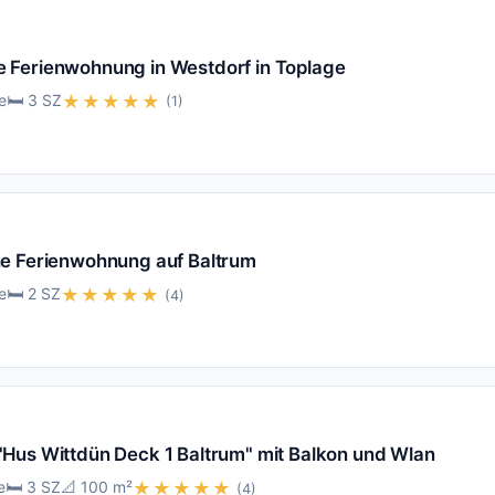
Ferienwohnung in Westdorf in Toplage
e
🛏️ 3 SZ
★★★★★
(1)
e Ferienwohnung auf Baltrum
e
🛏️ 2 SZ
★★★★★
(4)
Hus Wittdün Deck 1 Baltrum" mit Balkon und Wlan
e
🛏️ 3 SZ
📐 100 m²
★★★★★
(4)