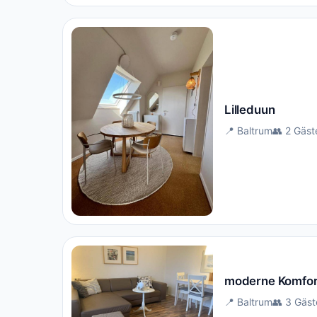
Lilleduun
📍 Baltrum
👥 2 Gäst
moderne Komfor
📍 Baltrum
👥 3 Gäst