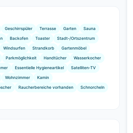
+5 Bilder
Geschirrspüler
Terrasse
Garten
Sauna
en
Backofen
Toaster
Stadt-/Ortszentrum
Windsurfen
Strandkorb
Gartenmöbel
Parkmöglichkeit
Handtücher
Wasserkocher
mmer
Essentielle Hygieneartikel
Satelliten-TV
Wohnzimmer
Kamin
öscher
Raucherbereiche vorhanden
Schnorcheln