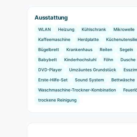
Ausstattung
WLAN
Heizung
Kühlschrank
Mikrowelle
Kaffeemaschine
Herdplatte
Küchenutensili
Bügelbrett
Krankenhaus
Reiten
Segeln
Babybett
Kinderhochstuhl
Föhn
Dusche
DVD-Player
Umzäuntes Grundstück
Esszi
Erste-Hilfe-Set
Sound System
Bettwäsche
Waschmaschine-Trockner-Kombination
Feuerl
trockene Reinigung