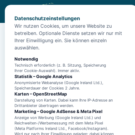
Datenschutzeinstellungen
Wir nutzen Cookies, um unsere Website zu
betreiben. Optionale Dienste setzen wir nur mit
Start
/
Unterkünfte
/
Borkum
/
Borkum – Haus Borkumflair 4
Ihrer Einwilligung ein. Sie können einzeln
Borkum – Haus Borkum
auswählen.
26757 Borkum
Notwendig
Technisch erforderlich (z. B. Sitzung, Speicherung
Ihrer Cookie-Auswahl). Immer aktiv.
Statistik – Google Analytics
Anonymisierte Webanalyse (Google Ireland Ltd.),
Speicherdauer der Cookies 2 Jahre.
Karten – OpenStreetMap
Darstellung von Karten. Dabei kann Ihre IP-Adresse an
Drittanbieter übertragen werden.
Marketing – Google AdSense & Meta Pixel
Anzeige von Werbung (Google Ireland Ltd.) und
Reichweiten-/Werbemessung mit dem Meta Pixel
(Meta Platforms Ireland Ltd., Facebook/Instagram).
Wird nur nach Ihrer Einwilligung geladen; dabei können