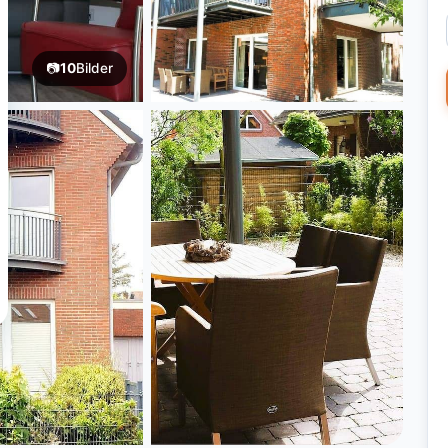
📷
10
Bilder