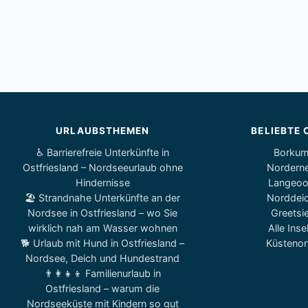
URLAUBSTHEMEN
BELIEBTE 
♿ Barrierefreie Unterkünfte in
Borku
Ostfriesland – Nordseeurlaub ohne
Nordern
Hindernisse
Langeo
🏖️ Strandnahe Unterkünfte an der
Norddei
Nordsee in Ostfriesland – wo Sie
Greetsie
wirklich nah am Wasser wohnen
Alle Inse
🐕 Urlaub mit Hund in Ostfriesland –
Küstenor
Nordsee, Deich und Hundestrand
👨‍👩‍👧‍👦 Familienurlaub in
Ostfriesland – warum die
Nordseeküste mit Kindern so gut