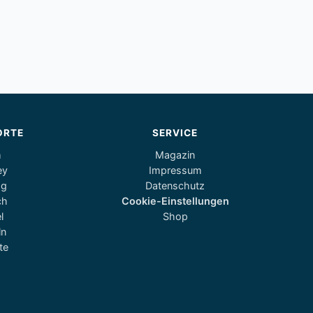
ORTE
SERVICE
m
Magazin
ey
Impressum
og
Datenschutz
ch
Cookie-Einstellungen
l
Shop
ln
te