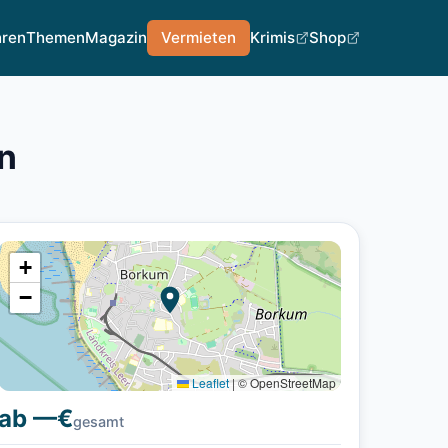
hren
Themen
Magazin
Vermieten
Krimis
Shop
n
+
−
Leaflet
|
© OpenStreetMap
ab —€
gesamt