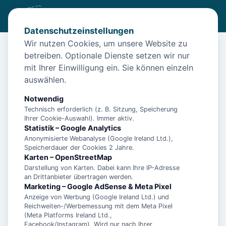
Datenschutzeinstellungen
Wir nutzen Cookies, um unsere Website zu
betreiben. Optionale Dienste setzen wir nur
Start
/
Unterkünfte
/
Baltrum
/
Baltrum – Hotel Strandhof für 6 Personen – Nordseeurlaub
mit Ihrer Einwilligung ein. Sie können einzeln
auswählen.
Baltrum – Hotel Strandhof für 6
Personen – Nordseeurlaub
Notwendig
Technisch erforderlich (z. B. Sitzung, Speicherung
26579 Baltrum
Ihrer Cookie-Auswahl). Immer aktiv.
Statistik – Google Analytics
Anonymisierte Webanalyse (Google Ireland Ltd.),
Speicherdauer der Cookies 2 Jahre.
Karten – OpenStreetMap
Darstellung von Karten. Dabei kann Ihre IP-Adresse
an Drittanbieter übertragen werden.
Marketing – Google AdSense & Meta Pixel
Anzeige von Werbung (Google Ireland Ltd.) und
Reichweiten-/Werbemessung mit dem Meta Pixel
(Meta Platforms Ireland Ltd.,
Facebook/Instagram). Wird nur nach Ihrer