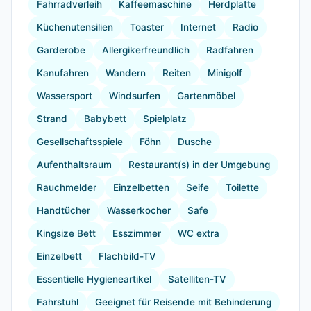
Fahrradverleih
Kaffeemaschine
Herdplatte
Küchenutensilien
Toaster
Internet
Radio
Garderobe
Allergikerfreundlich
Radfahren
Kanufahren
Wandern
Reiten
Minigolf
Wassersport
Windsurfen
Gartenmöbel
Strand
Babybett
Spielplatz
Gesellschaftsspiele
Föhn
Dusche
Aufenthaltsraum
Restaurant(s) in der Umgebung
Rauchmelder
Einzelbetten
Seife
Toilette
Handtücher
Wasserkocher
Safe
Kingsize Bett
Esszimmer
WC extra
Einzelbett
Flachbild-TV
Essentielle Hygieneartikel
Satelliten-TV
Fahrstuhl
Geeignet für Reisende mit Behinderung