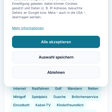
Einwilligung geladen; dabei können Cookies
gesetzt und Daten (z. B. IP-Adresse, besuchte
Seiten) an Google bzw. Meta – auch in die USA –
übertragen werden.
📷
6
Bilder
Mehr Informationen
Alle akzeptieren
Ausstattung
WLAN
TV
Waschmaschine
Trockner
Auswahl speichern
Küche
Kühlschrank
Geschirrspüler
Terrasse
Garten
Sauna
Fahrradverleih
Ablehnen
Wellnessbehandlungen
Gefrierfach
Backofen
Internet
Radfahren
Golf
Wandern
Reiten
Minigolf
Spielplatz
Dusche
Brötchenservice
Einzelbett
Kabel-TV
Kinderfreundlich