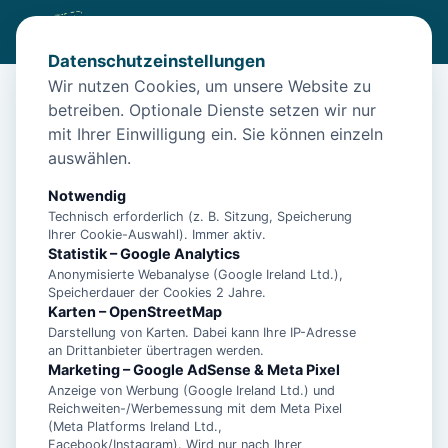
Datenschutzeinstellungen
Wir nutzen Cookies, um unsere Website zu
betreiben. Optionale Dienste setzen wir nur
Start
/
Unterkünfte
/
Langeoog
/
Langeoog – Ferienwohnung Hus Hein Flint für 5 Personen
mit Ihrer Einwilligung ein. Sie können einzeln
auswählen.
Langeoog – Ferienwohnung Hus
Hein Flint für 5 Personen
Notwendig
Technisch erforderlich (z. B. Sitzung, Speicherung
26465 Langeoog
Ihrer Cookie-Auswahl). Immer aktiv.
Statistik – Google Analytics
Anonymisierte Webanalyse (Google Ireland Ltd.),
Speicherdauer der Cookies 2 Jahre.
Karten – OpenStreetMap
Darstellung von Karten. Dabei kann Ihre IP-Adresse
an Drittanbieter übertragen werden.
Marketing – Google AdSense & Meta Pixel
Anzeige von Werbung (Google Ireland Ltd.) und
Reichweiten-/Werbemessung mit dem Meta Pixel
(Meta Platforms Ireland Ltd.,
Facebook/Instagram). Wird nur nach Ihrer