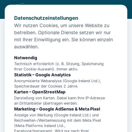
Datenschutzeinstellungen
Wir nutzen Cookies, um unsere Website zu
betreiben. Optionale Dienste setzen wir nur
Start
/
Unterkünfte
/
Langeoog
/
Langeoog – Ferienwohnung Inselhus für 4 Personen
mit Ihrer Einwilligung ein. Sie können einzeln
auswählen.
Langeoog – Ferienwohnung
Inselhus für 4 Personen
Notwendig
Technisch erforderlich (z. B. Sitzung, Speicherung
26465 Langeoog
Ihrer Cookie-Auswahl). Immer aktiv.
Statistik – Google Analytics
Anonymisierte Webanalyse (Google Ireland Ltd.),
Speicherdauer der Cookies 2 Jahre.
Karten – OpenStreetMap
Darstellung von Karten. Dabei kann Ihre IP-Adresse
an Drittanbieter übertragen werden.
Marketing – Google AdSense & Meta Pixel
Anzeige von Werbung (Google Ireland Ltd.) und
Reichweiten-/Werbemessung mit dem Meta Pixel
(Meta Platforms Ireland Ltd.,
Facebook/Instagram). Wird nur nach Ihrer