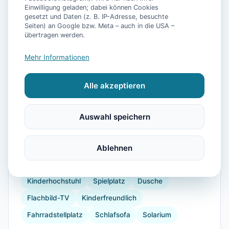
Einwilligung geladen; dabei können Cookies
gesetzt und Daten (z. B. IP-Adresse, besuchte
Seiten) an Google bzw. Meta – auch in die USA –
übertragen werden.
📷
5
Bilder
Mehr Informationen
Alle akzeptieren
Ausstattung
WLAN
TV
Küche
Kühlschrank
Auswahl speichern
Geschirrspüler
Fahrradverleih
Frühstück
Wellnessbehandlungen
Ablehnen
Backofen
Internet
Radio
Radfahren
Golf
Wandern
Reiten
Kinderhochstuhl
Spielplatz
Dusche
Flachbild-TV
Kinderfreundlich
Fahrradstellplatz
Schlafsofa
Solarium