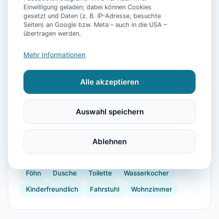
Einwilligung geladen; dabei können Cookies
gesetzt und Daten (z. B. IP-Adresse, besuchte
Seiten) an Google bzw. Meta – auch in die USA –
übertragen werden.
📷
20
Bilder
Mehr Informationen
Alle akzeptieren
Ausstattung
WLAN
TV
Heizung
Küche
Kühlschrank
Auswahl speichern
Mikrowelle
Geschirrspüler
Terrasse
Ablehnen
Kaffeemaschine
Herdplatte
Toaster
verdunkelnde Vorhänge
Staubsauger
Internet
Föhn
Dusche
Toilette
Wasserkocher
Kinderfreundlich
Fahrstuhl
Wohnzimmer