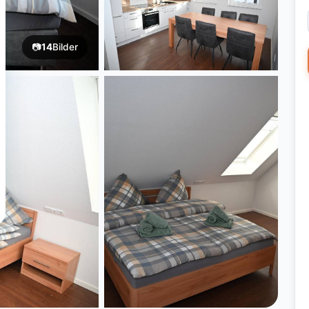
📷
14
Bilder