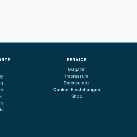
ORTE
SERVICE
m
Magazin
ey
Impressum
og
Datenschutz
ch
Cookie-Einstellungen
l
Shop
ln
te