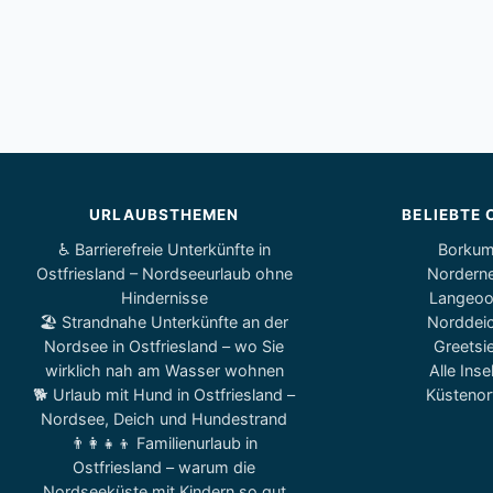
URLAUBSTHEMEN
BELIEBTE 
♿ Barrierefreie Unterkünfte in
Borku
Ostfriesland – Nordseeurlaub ohne
Nordern
Hindernisse
Langeo
🏖️ Strandnahe Unterkünfte an der
Norddei
Nordsee in Ostfriesland – wo Sie
Greetsie
wirklich nah am Wasser wohnen
Alle Inse
🐕 Urlaub mit Hund in Ostfriesland –
Küstenor
Nordsee, Deich und Hundestrand
👨‍👩‍👧‍👦 Familienurlaub in
Ostfriesland – warum die
Nordseeküste mit Kindern so gut