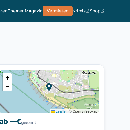
hren
Themen
Magazin
Vermieten
Krimis
Shop
A
+
−
Leaflet
|
© OpenStreetMap
ab —€
gesamt