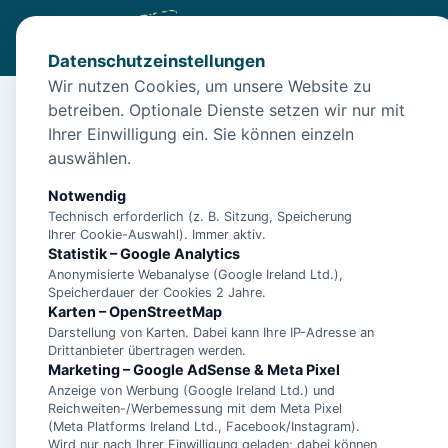
Datenschutzeinstellungen
Wir nutzen Cookies, um unsere Website zu
betreiben. Optionale Dienste setzen wir nur mit
Start
/
Unterkünfte
/
Borkum
/
Insel Borkum: Ferienwohnung
Ihrer Einwilligung ein. Sie können einzeln
Insel Borkum: Ferien
auswählen.
26757 Borkum
Notwendig
Technisch erforderlich (z. B. Sitzung, Speicherung
Ihrer Cookie-Auswahl). Immer aktiv.
Statistik – Google Analytics
Anonymisierte Webanalyse (Google Ireland Ltd.),
Speicherdauer der Cookies 2 Jahre.
Karten – OpenStreetMap
Darstellung von Karten. Dabei kann Ihre IP-Adresse an
Drittanbieter übertragen werden.
Marketing – Google AdSense & Meta Pixel
Anzeige von Werbung (Google Ireland Ltd.) und
Reichweiten-/Werbemessung mit dem Meta Pixel
(Meta Platforms Ireland Ltd., Facebook/Instagram).
Wird nur nach Ihrer Einwilligung geladen; dabei können