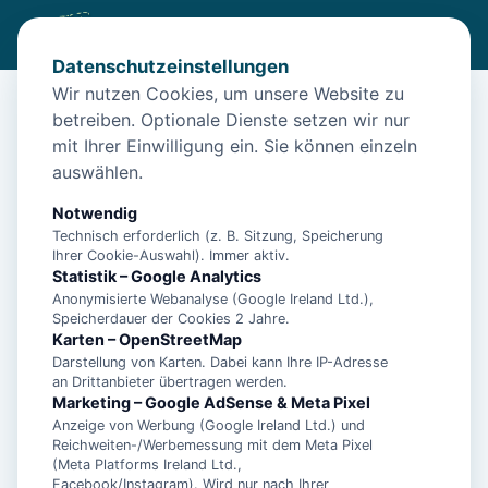
Datenschutzeinstellungen
Wir nutzen Cookies, um unsere Website zu
betreiben. Optionale Dienste setzen wir nur
Start
/
Unterkünfte
/
Baltrum
/
Ferienwohnung 2-Zimmer-Wohnung im ruhigen Ostdorf in
mit Ihrer Einwilligung ein. Sie können einzeln
Baltrum
auswählen.
Ferienwohnung 2-Zimmer-
Notwendig
Wohnung im ruhigen Ostdorf in
Technisch erforderlich (z. B. Sitzung, Speicherung
Ihrer Cookie-Auswahl). Immer aktiv.
Baltrum
Statistik – Google Analytics
Anonymisierte Webanalyse (Google Ireland Ltd.),
26579 Baltrum
Speicherdauer der Cookies 2 Jahre.
Karten – OpenStreetMap
Darstellung von Karten. Dabei kann Ihre IP-Adresse
an Drittanbieter übertragen werden.
Marketing – Google AdSense & Meta Pixel
Anzeige von Werbung (Google Ireland Ltd.) und
Reichweiten-/Werbemessung mit dem Meta Pixel
(Meta Platforms Ireland Ltd.,
Facebook/Instagram). Wird nur nach Ihrer