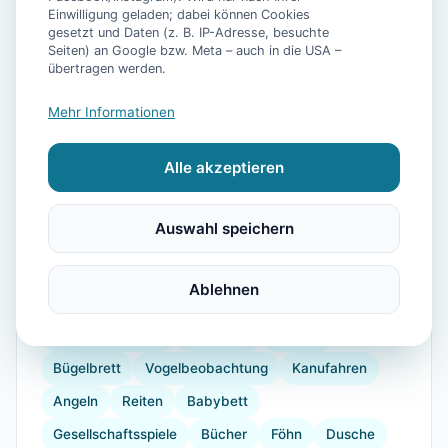
Einwilligung geladen; dabei können Cookies
gesetzt und Daten (z. B. IP-Adresse, besuchte
Seiten) an Google bzw. Meta – auch in die USA –
übertragen werden.
📷
3
Bilder
Mehr Informationen
Alle akzeptieren
Ausstattung
Auswahl speichern
WLAN
Heizung
Waschmaschine
Kühlschrank
Mikrowelle
Geschirrspüler
Ablehnen
Balkon
Kaffeemaschine
Herdplatte
Küchenutensilien
Backofen
Toaster
Bügelbrett
Vogelbeobachtung
Kanufahren
Angeln
Reiten
Babybett
Gesellschaftsspiele
Bücher
Föhn
Dusche