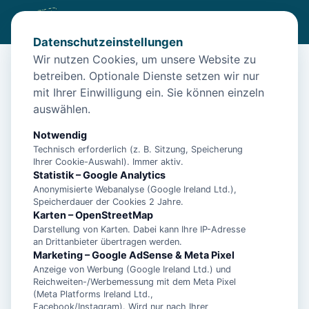
Datenschutzeinstellungen
Wir nutzen Cookies, um unsere Website zu
betreiben. Optionale Dienste setzen wir nur
Start
/
Unterkünfte
/
Borkum
/
Insel Borkum: Ferienhaus Ostland Ferienresidenz
mit Ihrer Einwilligung ein. Sie können einzeln
auswählen.
Insel Borkum: Ferienhaus Ostland
Ferienresidenz
Notwendig
Technisch erforderlich (z. B. Sitzung, Speicherung
26757 Borkum
Ihrer Cookie-Auswahl). Immer aktiv.
Statistik – Google Analytics
Anonymisierte Webanalyse (Google Ireland Ltd.),
Speicherdauer der Cookies 2 Jahre.
Karten – OpenStreetMap
Darstellung von Karten. Dabei kann Ihre IP-Adresse
an Drittanbieter übertragen werden.
Marketing – Google AdSense & Meta Pixel
Anzeige von Werbung (Google Ireland Ltd.) und
Reichweiten-/Werbemessung mit dem Meta Pixel
(Meta Platforms Ireland Ltd.,
Facebook/Instagram). Wird nur nach Ihrer