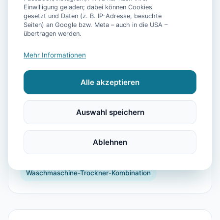
Einwilligung geladen; dabei können Cookies
gesetzt und Daten (z. B. IP-Adresse, besuchte
Seiten) an Google bzw. Meta – auch in die USA –
📷
6
Bilder
übertragen werden.
Mehr Informationen
Ausstattung
Alle akzeptieren
TV
Heizung
Kühlschrank
Mikrowelle
Geschirrspüler
Balkon
Kaffeemaschine
Auswahl speichern
Herdplatte
Backofen
Toaster
Internet
Bügelbrett
Shopping
Dusche
Handtücher
Ablehnen
Esszimmer
Schlafsofa
Bettwäsche
Waschmaschine-Trockner-Kombination