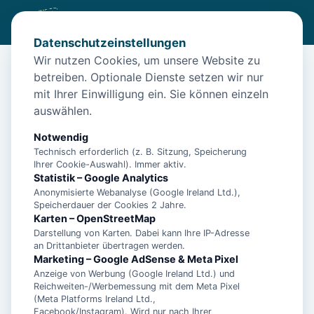
Datenschutzeinstellungen
Wir nutzen Cookies, um unsere Website zu
betreiben. Optionale Dienste setzen wir nur
Start
/
Unterkünfte
/
Wangerland
/
"Quellerweg" 17| Kaufmann
mit Ihrer Einwilligung ein. Sie können einzeln
"Quellerweg" 17| Kaufmann
auswählen.
26434 Wangerland
Notwendig
Technisch erforderlich (z. B. Sitzung, Speicherung
Ihrer Cookie-Auswahl). Immer aktiv.
Statistik – Google Analytics
Anonymisierte Webanalyse (Google Ireland Ltd.),
Speicherdauer der Cookies 2 Jahre.
Karten – OpenStreetMap
Darstellung von Karten. Dabei kann Ihre IP-Adresse
an Drittanbieter übertragen werden.
Marketing – Google AdSense & Meta Pixel
Anzeige von Werbung (Google Ireland Ltd.) und
Reichweiten-/Werbemessung mit dem Meta Pixel
(Meta Platforms Ireland Ltd.,
Facebook/Instagram). Wird nur nach Ihrer