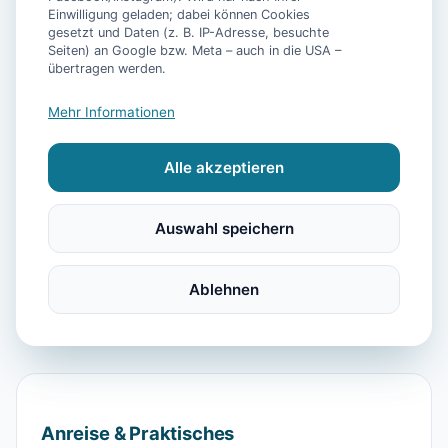
Einwilligung geladen; dabei können Cookies
gesetzt und Daten (z. B. IP-Adresse, besuchte
📷
12
Bilder
Seiten) an Google bzw. Meta – auch in die USA –
übertragen werden.
Mehr Informationen
Beschreibung
Alle akzeptieren
Diese Ferienwohnung ist besonders Familien zu
empfehlen, da sie große Räumlichkeit und
Auswahl speichern
hohen Wohnkomfort bietet. Einkaufen ist kein
Problem, in wenigen Minuten erreichen Sie den
Ablehnen
EDEKA-Markt.
Anreise & Praktisches