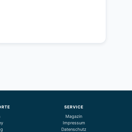
ORTE
SERVICE
m
Magazin
ey
Impressum
og
Datenschutz