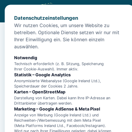
Datenschutzeinstellungen
Wir nutzen Cookies, um unsere Website zu
betreiben. Optionale Dienste setzen wir nur mit
Start
/
Unterkünfte
/
Langeoog
/
Langeoog – Ferienhaus Se
Ihrer Einwilligung ein. Sie können einzeln
Langeoog – Ferienhaus
auswählen.
26465 Langeoog
Notwendig
Technisch erforderlich (z. B. Sitzung, Speicherung
Ihrer Cookie-Auswahl). Immer aktiv.
Statistik – Google Analytics
Anonymisierte Webanalyse (Google Ireland Ltd.),
Speicherdauer der Cookies 2 Jahre.
Karten – OpenStreetMap
Darstellung von Karten. Dabei kann Ihre IP-Adresse an
Drittanbieter übertragen werden.
Marketing – Google AdSense & Meta Pixel
Anzeige von Werbung (Google Ireland Ltd.) und
Reichweiten-/Werbemessung mit dem Meta Pixel
(Meta Platforms Ireland Ltd., Facebook/Instagram).
Wird nur nach Ihrer Einwilligung geladen; dabei können