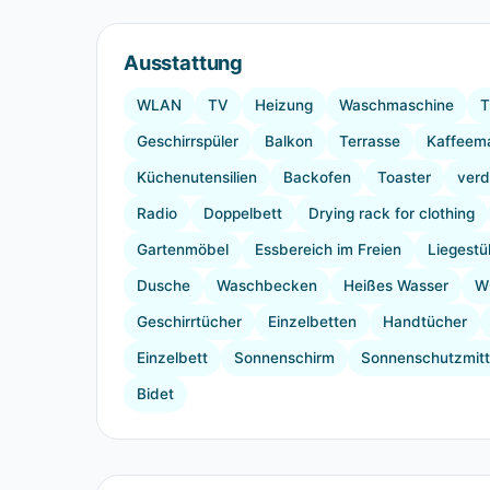
Ausstattung
WLAN
TV
Heizung
Waschmaschine
T
Geschirrspüler
Balkon
Terrasse
Kaffeem
Küchenutensilien
Backofen
Toaster
verd
Radio
Doppelbett
Drying rack for clothing
Gartenmöbel
Essbereich im Freien
Liegestü
Dusche
Waschbecken
Heißes Wasser
W
Geschirrtücher
Einzelbetten
Handtücher
Einzelbett
Sonnenschirm
Sonnenschutzmitt
Bidet