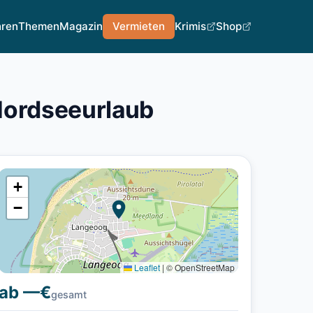
hren
Themen
Magazin
Vermieten
Krimis
Shop
Nordseeurlaub
+
−
Leaflet
|
© OpenStreetMap
ab —€
gesamt