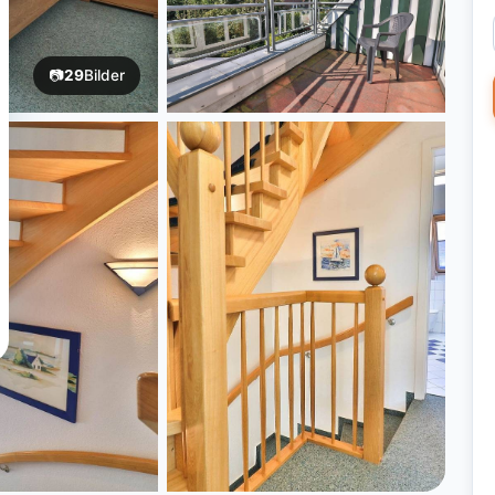
📷
29
Bilder