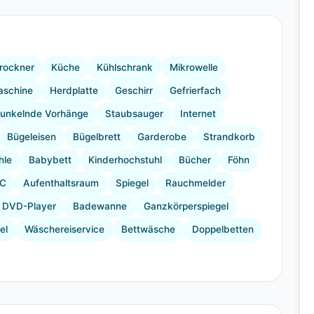
+24 Bilder
rockner
Küche
Kühlschrank
Mikrowelle
aschine
Herdplatte
Geschirr
Gefrierfach
unkelnde Vorhänge
Staubsauger
Internet
Bügeleisen
Bügelbrett
Garderobe
Strandkorb
hle
Babybett
Kinderhochstuhl
Bücher
Föhn
C
Aufenthaltsraum
Spiegel
Rauchmelder
DVD-Player
Badewanne
Ganzkörperspiegel
el
Wäschereiservice
Bettwäsche
Doppelbetten