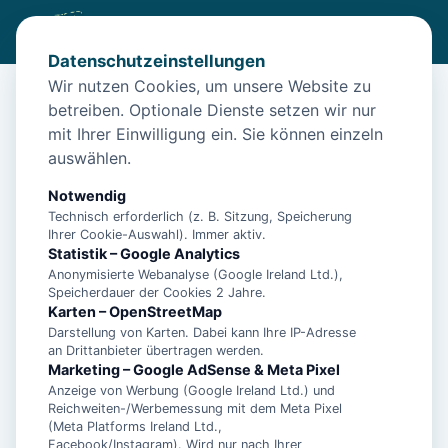
Datenschutzeinstellungen
Wir nutzen Cookies, um unsere Website zu
betreiben. Optionale Dienste setzen wir nur
Start
/
Unterkünfte
/
Baltrum
/
Ferienwohnung Sonniges Apartment mit Rumumblick auf
mit Ihrer Einwilligung ein. Sie können einzeln
Baltrum
auswählen.
Ferienwohnung Sonniges
Notwendig
Apartment mit Rumumblick auf
Technisch erforderlich (z. B. Sitzung, Speicherung
Ihrer Cookie-Auswahl). Immer aktiv.
Baltrum
Statistik – Google Analytics
Anonymisierte Webanalyse (Google Ireland Ltd.),
26579 Baltrum
Speicherdauer der Cookies 2 Jahre.
Karten – OpenStreetMap
Darstellung von Karten. Dabei kann Ihre IP-Adresse
an Drittanbieter übertragen werden.
Marketing – Google AdSense & Meta Pixel
Anzeige von Werbung (Google Ireland Ltd.) und
Reichweiten-/Werbemessung mit dem Meta Pixel
(Meta Platforms Ireland Ltd.,
Facebook/Instagram). Wird nur nach Ihrer