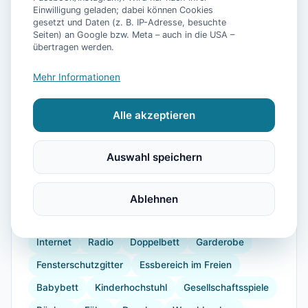
Einwilligung geladen; dabei können Cookies
gesetzt und Daten (z. B. IP-Adresse, besuchte
Seiten) an Google bzw. Meta – auch in die USA –
📷
18
Bilder
übertragen werden.
Mehr Informationen
Ausstattung
Alle akzeptieren
WLAN
TV
Heizung
Waschmaschine
Trockner
Küche
Kühlschrank
Mikrowelle
Auswahl speichern
Geschirrspüler
Kaffeemaschine
Herdplatte
Geschirr
Gefrierfach
Küchenutensilien
Ablehnen
Toaster
verdunkelnde Vorhänge
Staubsauger
Internet
Radio
Doppelbett
Garderobe
Fensterschutzgitter
Essbereich im Freien
Babybett
Kinderhochstuhl
Gesellschaftsspiele