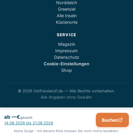
Norddeich
Greetsiel
Alle Inseln
Küstenorte
SERVICE
Magazin
Impressum
Datenschutz
Cookie-Einstellungen
Shop
© 2026 Ostfriesland1.de — Alle Rechte vorbehalten.
Alle Angaben ohne Gewähr.
ab —€
gesamt
Buchen
Keine Sorge – mit diesem Klick müssen Sie noch nichts bezahlen.