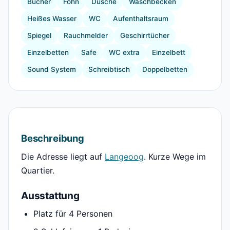
Bücher
Föhn
Dusche
Waschbecken
Heißes Wasser
WC
Aufenthaltsraum
Spiegel
Rauchmelder
Geschirrtücher
Einzelbetten
Safe
WC extra
Einzelbett
Sound System
Schreibtisch
Doppelbetten
Beschreibung
Die Adresse liegt auf
Langeoog
. Kurze Wege im
Quartier.
Ausstattung
Platz für 4 Personen