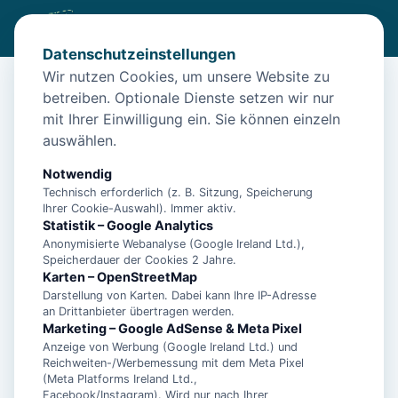
Datenschutzeinstellungen
Wir nutzen Cookies, um unsere Website zu
betreiben. Optionale Dienste setzen wir nur
Start
/
Unterkünfte
/
Langeoog
/
Langeoog – Strandhaus Blume für 4 Personen – Nordseeurlaub
mit Ihrer Einwilligung ein. Sie können einzeln
auswählen.
Langeoog – Strandhaus Blume für 4
Personen – Nordseeurlaub
Notwendig
Technisch erforderlich (z. B. Sitzung, Speicherung
26465 Langeoog
Ihrer Cookie-Auswahl). Immer aktiv.
Statistik – Google Analytics
Anonymisierte Webanalyse (Google Ireland Ltd.),
Speicherdauer der Cookies 2 Jahre.
Karten – OpenStreetMap
Darstellung von Karten. Dabei kann Ihre IP-Adresse
an Drittanbieter übertragen werden.
Marketing – Google AdSense & Meta Pixel
Anzeige von Werbung (Google Ireland Ltd.) und
Reichweiten-/Werbemessung mit dem Meta Pixel
(Meta Platforms Ireland Ltd.,
Facebook/Instagram). Wird nur nach Ihrer