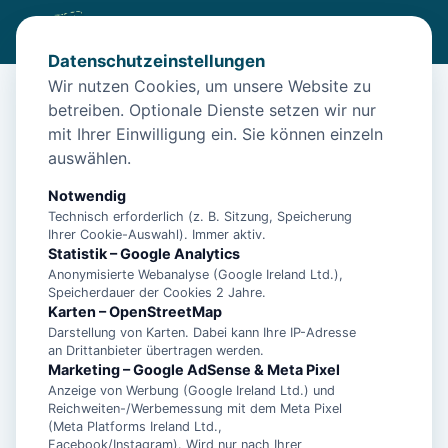
Datenschutzeinstellungen
Wir nutzen Cookies, um unsere Website zu
betreiben. Optionale Dienste setzen wir nur
Start
/
Unterkünfte
/
Borkum
/
Insel Borkum: Ferienhaus Vier separate Schlafzimmer
mit Ihrer Einwilligung ein. Sie können einzeln
auswählen.
Insel Borkum: Ferienhaus Vier
separate Schlafzimmer
Notwendig
Technisch erforderlich (z. B. Sitzung, Speicherung
26757 Borkum
Ihrer Cookie-Auswahl). Immer aktiv.
Statistik – Google Analytics
Anonymisierte Webanalyse (Google Ireland Ltd.),
Speicherdauer der Cookies 2 Jahre.
Karten – OpenStreetMap
Darstellung von Karten. Dabei kann Ihre IP-Adresse
an Drittanbieter übertragen werden.
Marketing – Google AdSense & Meta Pixel
Anzeige von Werbung (Google Ireland Ltd.) und
Reichweiten-/Werbemessung mit dem Meta Pixel
(Meta Platforms Ireland Ltd.,
Facebook/Instagram). Wird nur nach Ihrer