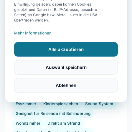
Einwilligung geladen; dabei können Cookies
gesetzt und Daten (z. B. IP-Adresse, besuchte
Seiten) an Google bzw. Meta – auch in die USA –
📷
7
Bilder
übertragen werden.
Mehr Informationen
Ausstattung
Alle akzeptieren
WLAN
TV
Heizung
Kühlschrank
Mikrowelle
Geschirrspüler
Balkon
Garten
Auswahl speichern
Barrierefrei
Kaffeemaschine
Herdplatte
Backofen
Toaster
Bügelbrett
Ablehnen
Kinderhochstuhl
Parkmöglichkeit
DVD-Player
Esszimmer
Kinderspielsachen
Sound System
Geeignet für Reisende mit Behinderung
Wohnzimmer
Direkt am Strand