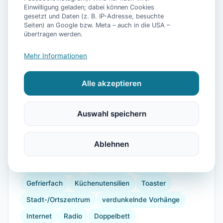
Einwilligung geladen; dabei können Cookies
gesetzt und Daten (z. B. IP-Adresse, besuchte
Seiten) an Google bzw. Meta – auch in die USA –
übertragen werden.
📷
16
Bilder
Mehr Informationen
Alle akzeptieren
Ausstattung
Auswahl speichern
WLAN
TV
Heizung
Waschmaschine
Trockner
Küche
Kühlschrank
Mikrowelle
Ablehnen
Geschirrspüler
Balkon
Sauna
Kaffeemaschine
Herdplatte
Geschirr
Gefrierfach
Küchenutensilien
Toaster
Stadt-/Ortszentrum
verdunkelnde Vorhänge
Internet
Radio
Doppelbett