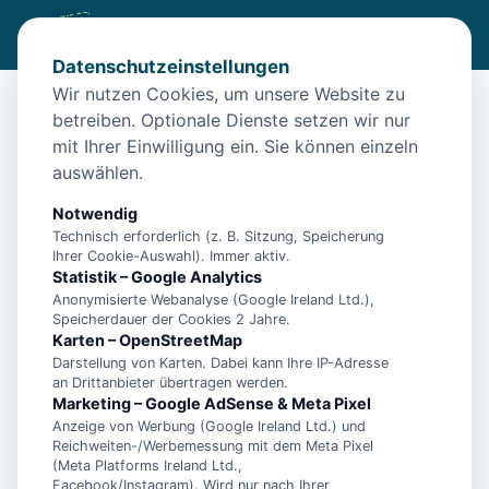
Datenschutzeinstellungen
Wir nutzen Cookies, um unsere Website zu
betreiben. Optionale Dienste setzen wir nur
Start
/
Unterkünfte
/
Esens
/
1-Zimmer Apartment in Strandnähe mit Balkon und inkl.
mit Ihrer Einwilligung ein. Sie können einzeln
Schwimmbad- & Saunanutzung
auswählen.
1-Zimmer Apartment in Strandnähe
Notwendig
mit Balkon und inkl. Schwimmbad-
Technisch erforderlich (z. B. Sitzung, Speicherung
Ihrer Cookie-Auswahl). Immer aktiv.
& Saunanutzung
Statistik – Google Analytics
Anonymisierte Webanalyse (Google Ireland Ltd.),
26427 Esens
Speicherdauer der Cookies 2 Jahre.
Karten – OpenStreetMap
Darstellung von Karten. Dabei kann Ihre IP-Adresse
an Drittanbieter übertragen werden.
Marketing – Google AdSense & Meta Pixel
Anzeige von Werbung (Google Ireland Ltd.) und
Reichweiten-/Werbemessung mit dem Meta Pixel
(Meta Platforms Ireland Ltd.,
Facebook/Instagram). Wird nur nach Ihrer