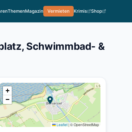
hren
Themen
Magazin
Vermieten
Krimis
Shop
kplatz, Schwimmbad- &
+
−
Leaflet
|
© OpenStreetMap