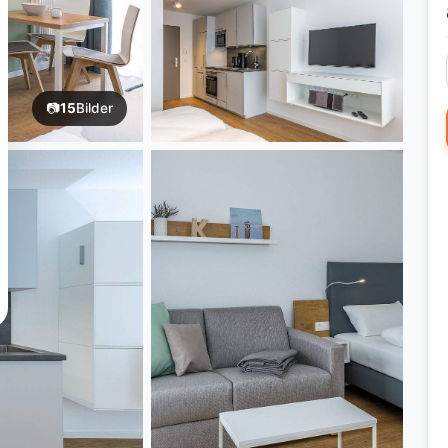
📷
15
Bilder