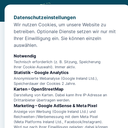
Datenschutzeinstellungen
Wir nutzen Cookies, um unsere Website zu
betreiben. Optionale Dienste setzen wir nur mit
Start
/
Unterkünfte
/
Esens
/
1-Zimmer-Apartment, strandna
Ihrer Einwilligung ein. Sie können einzeln
1-Zimmer-Apartment, 
auswählen.
Saunanutzung
Notwendig
Technisch erforderlich (z. B. Sitzung, Speicherung
26427 Esens
Ihrer Cookie-Auswahl). Immer aktiv.
Statistik – Google Analytics
Anonymisierte Webanalyse (Google Ireland Ltd.),
Speicherdauer der Cookies 2 Jahre.
Karten – OpenStreetMap
Darstellung von Karten. Dabei kann Ihre IP-Adresse an
Drittanbieter übertragen werden.
Marketing – Google AdSense & Meta Pixel
Anzeige von Werbung (Google Ireland Ltd.) und
Reichweiten-/Werbemessung mit dem Meta Pixel
(Meta Platforms Ireland Ltd., Facebook/Instagram).
Wird nur nach Ihrer Einwilligung geladen; dabei können