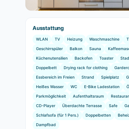
Ausstattung
WLAN
TV
Heizung
Waschmaschine
T
Geschirrspüler
Balkon
Sauna
Kaffeemas
Küchenutensilien
Backofen
Toaster
Stad
Doppelbett
Drying rack for clothing
Garder
Essbereich im Freien
Strand
Spielplatz
G
Heißes Wasser
WC
E-Bike Ladestation
Ö
Parkmöglichkeit
Aufenthaltsraum
Restaura
CD-Player
Überdachte Terrasse
Safe
Ga
Schlafsofa (für 1 Pers.)
Doppelbetten
Behei
Dampfbad