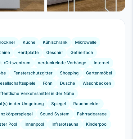
+10 Bilder
rockner
Küche
Kühlschrank
Mikrowelle
chine
Herdplatte
Geschirr
Gefrierfach
t-/Ortszentrum
verdunkelnde Vorhänge
Internet
obe
Fensterschutzgitter
Shopping
Gartenmöbel
esellschaftsspiele
Föhn
Dusche
Waschbecken
ffentliche Verkehrsmittel in der Nähe
nt(s) in der Umgebung
Spiegel
Rauchmelder
nzkörperspiegel
Sound System
Fahrradgarage
zter Pool
Innenpool
Infrarotsauna
Kinderpool