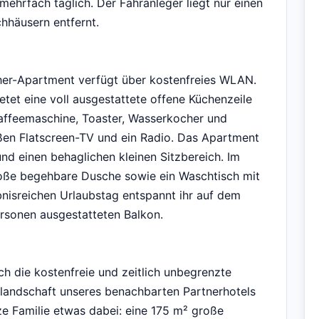
 mehrfach täglich. Der Fähranleger liegt nur einen
hhäusern entfernt.
her-Apartment verfügt über kostenfreies WLAN.
tet eine voll ausgestattete offene Küchenzeile
Kaffeemaschine, Toaster, Wasserkocher und
ßen Flatscreen-TV und ein Radio. Das Apartment
und einen behaglichen kleinen Sitzbereich. Im
roße begehbare Dusche sowie ein Waschtisch mit
nisreichen Urlaubstag entspannt ihr auf dem
rsonen ausgestatteten Balkon.
ch die kostenfreie und zeitlich unbegrenzte
andschaft unseres benachbarten Partnerhotels
nze Familie etwas dabei: eine 175 m² große