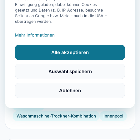
Einwilligung geladen; dabei können Cookies
gesetzt und Daten (z. B. IP-Adresse, besuchte
📷
9
Bilder
Seiten) an Google bzw. Meta – auch in die USA –
übertragen werden.
Mehr Informationen
Ausstattung
Alle akzeptieren
Kühlschrank
Mikrowelle
Geschirrspüler
Balkon
Garten
Grill
Wellnessbehandlungen
Auswahl speichern
Internet
Fitnessgeräte
Reiten
Tennisplatz
Wassersport
Strand
Parkmöglichkeit
Ablehnen
Handtücher
Satelliten-TV
Mountain-Biking
Bettwäsche
Waschmaschine-Trockner-Kombination
Innenpool