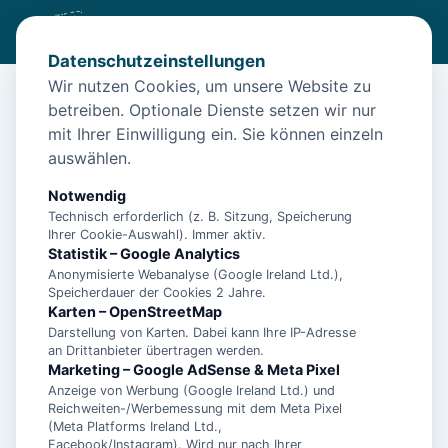
Datenschutzeinstellungen
Wir nutzen Cookies, um unsere Website zu
betreiben. Optionale Dienste setzen wir nur
Start
/
Unterkünfte
/
Esens
/
Apartment 2 - Kapitänshaus
mit Ihrer Einwilligung ein. Sie können einzeln
Apartment 2 - Kapitänshaus
auswählen.
26427 Esens
Notwendig
Technisch erforderlich (z. B. Sitzung, Speicherung
Ihrer Cookie-Auswahl). Immer aktiv.
Statistik – Google Analytics
Anonymisierte Webanalyse (Google Ireland Ltd.),
Speicherdauer der Cookies 2 Jahre.
Karten – OpenStreetMap
Darstellung von Karten. Dabei kann Ihre IP-Adresse
an Drittanbieter übertragen werden.
Marketing – Google AdSense & Meta Pixel
Anzeige von Werbung (Google Ireland Ltd.) und
Reichweiten-/Werbemessung mit dem Meta Pixel
(Meta Platforms Ireland Ltd.,
Facebook/Instagram). Wird nur nach Ihrer