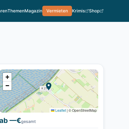
hren
Themen
Magazin
Vermieten
Krimis
Shop
+
−
Leaflet
|
© OpenStreetMap
ab —€
gesamt