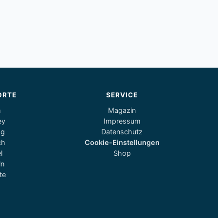
ORTE
SERVICE
m
Magazin
ey
Impressum
og
Datenschutz
ch
Cookie-Einstellungen
l
Shop
ln
te