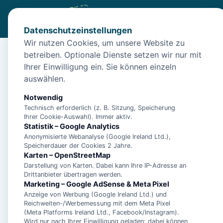
Datenschutzeinstellungen
Wir nutzen Cookies, um unsere Website zu
betreiben. Optionale Dienste setzen wir nur mit
Start
/
Unterkünfte
/
Norden
/
Familienfreundliches Ferienh
Ihrer Einwilligung ein. Sie können einzeln
Familienfreundliches 
auswählen.
26506 Norden
Notwendig
Technisch erforderlich (z. B. Sitzung, Speicherung
Ihrer Cookie-Auswahl). Immer aktiv.
Statistik – Google Analytics
Anonymisierte Webanalyse (Google Ireland Ltd.),
Speicherdauer der Cookies 2 Jahre.
Karten – OpenStreetMap
Darstellung von Karten. Dabei kann Ihre IP-Adresse an
Drittanbieter übertragen werden.
Marketing – Google AdSense & Meta Pixel
Anzeige von Werbung (Google Ireland Ltd.) und
Reichweiten-/Werbemessung mit dem Meta Pixel
(Meta Platforms Ireland Ltd., Facebook/Instagram).
Wird nur nach Ihrer Einwilligung geladen; dabei können