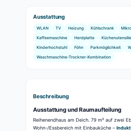
Ausstattung
WLAN
TV
Heizung
Kühlschrank
Mikr
Kaffeemaschine
Herdplatte
Küchenutensili
Kinderhochstuhl
Föhn
Parkmöglichkeit
W
Waschmaschine-Trockner-Kombination
Beschreibung
Ausstattung und Raumaufteilung
Reihenendhaus am Deich. 79 m² auf zwei E
Wohn-/Essbereich mit Einbauküche –
Indukt