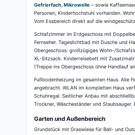
Gefrierfach, Mikrowelle
– sowie Kaffeemasch
Personen, Kinderhochstuhl vorhanden. Wohnl
Vom Essbereich direkt auf die windgeschütz
Schlafzimmer im Erdgeschoss mit Doppelbet
Fernseher. Tageslichtbad mit Dusche und Han
Obergeschoss: großzügiges Wohn-/Schlafzi
XL-Sitzsack. Kinderreisebett mit Zusatzmatr
(Treppe ins Obergeschoss ohne Handlauf an 
Fußbodenheizung im gesamten Haus. Alle Fen
angebracht. WLAN im kompletten Haus verf
Schuhregal. Seitlicher Anbau mit abschließ
Trockner, Wäscheständer und Staubsauger. P
Garten und Außenbereich
Grundstück mit Graswiese für Ball- und Out