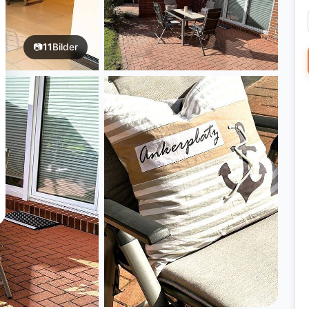
📷
11
Bilder