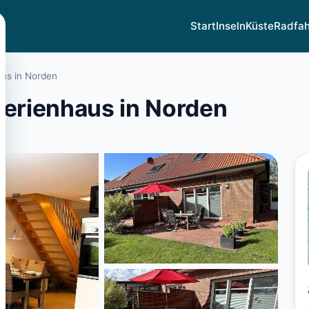
Start
Inseln
Küste
Radfa
aus in Norden
Ferienhaus in Norden