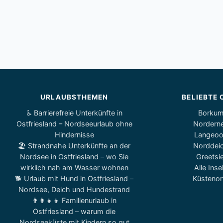
URLAUBSTHEMEN
BELIEBTE 
♿ Barrierefreie Unterkünfte in
Borku
Ostfriesland – Nordseeurlaub ohne
Nordern
Hindernisse
Langeo
🏖️ Strandnahe Unterkünfte an der
Norddei
Nordsee in Ostfriesland – wo Sie
Greetsie
wirklich nah am Wasser wohnen
Alle Inse
🐕 Urlaub mit Hund in Ostfriesland –
Küstenor
Nordsee, Deich und Hundestrand
👨‍👩‍👧‍👦 Familienurlaub in
Ostfriesland – warum die
Nordseeküste mit Kindern so gut