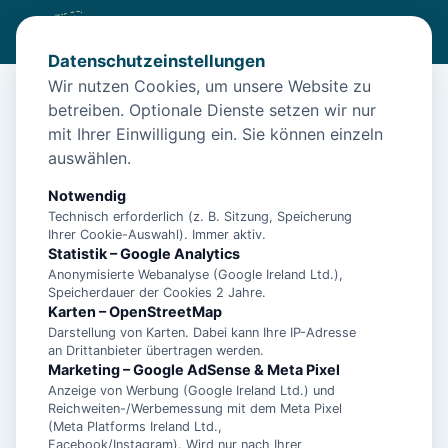
Datenschutzeinstellungen
Wir nutzen Cookies, um unsere Website zu
betreiben. Optionale Dienste setzen wir nur
Start
/
Unterkünfte
/
Norden
/
Ferienwohnung Maja Norden – Hunde willkommen
mit Ihrer Einwilligung ein. Sie können einzeln
auswählen.
Ferienwohnung Maja Norden –
Hunde willkommen
Notwendig
Technisch erforderlich (z. B. Sitzung, Speicherung
26506 Norden
Ihrer Cookie-Auswahl). Immer aktiv.
Statistik – Google Analytics
Anonymisierte Webanalyse (Google Ireland Ltd.),
Speicherdauer der Cookies 2 Jahre.
Karten – OpenStreetMap
Darstellung von Karten. Dabei kann Ihre IP-Adresse
an Drittanbieter übertragen werden.
Marketing – Google AdSense & Meta Pixel
Anzeige von Werbung (Google Ireland Ltd.) und
Reichweiten-/Werbemessung mit dem Meta Pixel
(Meta Platforms Ireland Ltd.,
Facebook/Instagram). Wird nur nach Ihrer