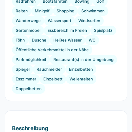
Radfahren
Bootsfahrten
Bowling
Golf
Reiten
Minigolf
Shopping
Schwimmen
Wanderwege
Wassersport
Windsurfen
Gartenmöbel
Essbereich im Freien
Spielplatz
Föhn
Dusche
Heißes Wasser
WC
Öffentliche Verkehrsmittel in der Nähe
Parkmöglichkeit
Restaurant(s) in der Umgebung
Spiegel
Rauchmelder
Einzelbetten
Esszimmer
Einzelbett
Wellenreiten
Doppelbetten
Beschreibung