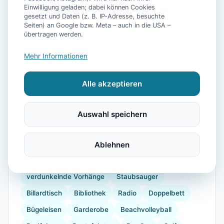
Einwilligung geladen; dabei können Cookies
gesetzt und Daten (z. B. IP-Adresse, besuchte
Seiten) an Google bzw. Meta – auch in die USA –
📷
21
Bilder
übertragen werden.
Mehr Informationen
Ausstattung
Alle akzeptieren
WLAN
TV
Heizung
Waschmaschine
Küche
Kühlschrank
Mikrowelle
Auswahl speichern
Geschirrspüler
Terrasse
Garten
Kaffeemaschine
Herdplatte
Geschirr
Ablehnen
Gefrierfach
Backofen
Toaster
verdunkelnde Vorhänge
Staubsauger
Billardtisch
Bibliothek
Radio
Doppelbett
Bügeleisen
Garderobe
Beachvolleyball