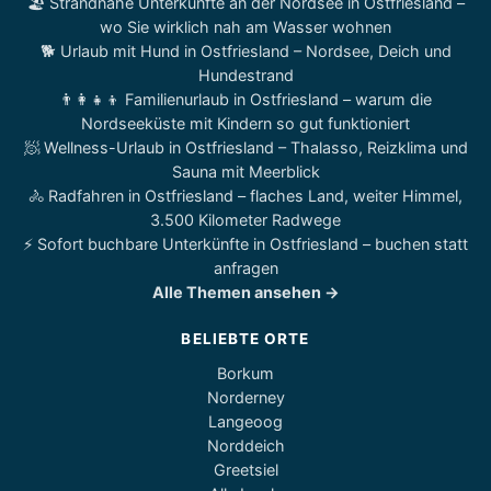
🏖️ Strandnahe Unterkünfte an der Nordsee in Ostfriesland –
wo Sie wirklich nah am Wasser wohnen
🐕 Urlaub mit Hund in Ostfriesland – Nordsee, Deich und
Hundestrand
👨‍👩‍👧‍👦 Familienurlaub in Ostfriesland – warum die
Nordseeküste mit Kindern so gut funktioniert
🧖 Wellness-Urlaub in Ostfriesland – Thalasso, Reizklima und
Sauna mit Meerblick
🚴 Radfahren in Ostfriesland – flaches Land, weiter Himmel,
3.500 Kilometer Radwege
⚡ Sofort buchbare Unterkünfte in Ostfriesland – buchen statt
anfragen
Alle Themen ansehen →
BELIEBTE ORTE
Borkum
Norderney
Langeoog
Norddeich
Greetsiel