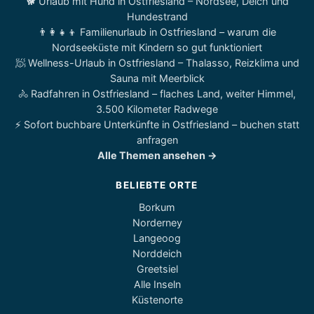
🐕 Urlaub mit Hund in Ostfriesland – Nordsee, Deich und
Hundestrand
👨‍👩‍👧‍👦 Familienurlaub in Ostfriesland – warum die
Nordseeküste mit Kindern so gut funktioniert
🧖 Wellness-Urlaub in Ostfriesland – Thalasso, Reizklima und
Sauna mit Meerblick
🚴 Radfahren in Ostfriesland – flaches Land, weiter Himmel,
3.500 Kilometer Radwege
⚡ Sofort buchbare Unterkünfte in Ostfriesland – buchen statt
anfragen
Alle Themen ansehen →
BELIEBTE ORTE
Borkum
Norderney
Langeoog
Norddeich
Greetsiel
Alle Inseln
Küstenorte