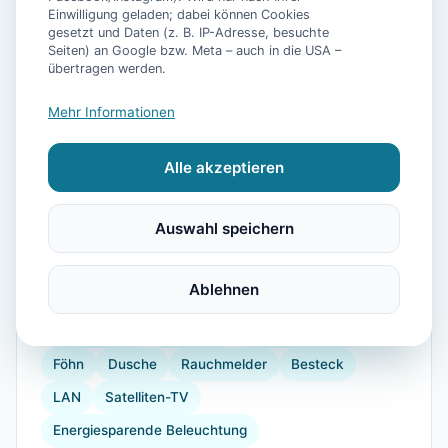
Einwilligung geladen; dabei können Cookies
gesetzt und Daten (z. B. IP-Adresse, besuchte
📷
19
Bilder
Seiten) an Google bzw. Meta – auch in die USA –
übertragen werden.
Mehr Informationen
Ausstattung
Alle akzeptieren
WLAN
Waschmaschine
Trockner
Küche
Kühlschrank
Mikrowelle
Geschirrspüler
Auswahl speichern
Terrasse
Kaffeemaschine
Gefrierfach
Backofen
Toaster
Internet
Radio
Ablehnen
Doppelbett
Bügelbrett
Allergikerfreundlich
Gartenmöbel
Babybett
Kinderhochstuhl
Föhn
Dusche
Rauchmelder
Besteck
LAN
Satelliten-TV
Energiesparende Beleuchtung