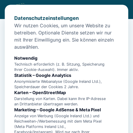
Datenschutzeinstellungen
Wir nutzen Cookies, um unsere Website zu
betreiben. Optionale Dienste setzen wir nur
Start
/
Unterkünfte
/
Norden
/
Ferienwohnung Dünenrose in Norden
mit Ihrer Einwilligung ein. Sie können einzeln
Ferienwohnung Dünenrose in
auswählen.
Norden
Notwendig
26506 Norden
Technisch erforderlich (z. B. Sitzung, Speicherung
Ihrer Cookie-Auswahl). Immer aktiv.
Statistik – Google Analytics
Anonymisierte Webanalyse (Google Ireland Ltd.),
Speicherdauer der Cookies 2 Jahre.
Karten – OpenStreetMap
Darstellung von Karten. Dabei kann Ihre IP-Adresse
an Drittanbieter übertragen werden.
Marketing – Google AdSense & Meta Pixel
Anzeige von Werbung (Google Ireland Ltd.) und
Reichweiten-/Werbemessung mit dem Meta Pixel
(Meta Platforms Ireland Ltd.,
Facebook/Instagram). Wird nur nach Ihrer