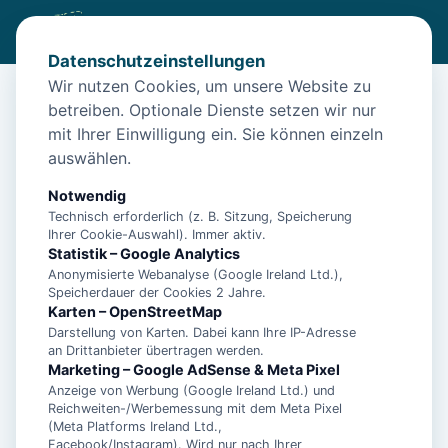
Datenschutzeinstellungen
Wir nutzen Cookies, um unsere Website zu
betreiben. Optionale Dienste setzen wir nur
Diese Unterkunft ist aktuell nicht
mit Ihrer Einwilligung ein. Sie können einzeln
buchbar
auswählen.
Wir haben Alternativen in
Norden
für dich.
Notwendig
Technisch erforderlich (z. B. Sitzung, Speicherung
Ihrer Cookie-Auswahl). Immer aktiv.
Unterkünfte in der Nähe
Statistik – Google Analytics
Anonymisierte Webanalyse (Google Ireland Ltd.),
Speicherdauer der Cookies 2 Jahre.
Ferienwohnung Dünenrose
Karten – OpenStreetMap
Darstellung von Karten. Dabei kann Ihre IP-Adresse
an Drittanbieter übertragen werden.
Norddeicher Perle 2
Marketing – Google AdSense & Meta Pixel
Anzeige von Werbung (Google Ireland Ltd.) und
Reichweiten-/Werbemessung mit dem Meta Pixel
(Meta Platforms Ireland Ltd.,
- Ferienhaus Bühler Quetsch -
Facebook/Instagram). Wird nur nach Ihrer