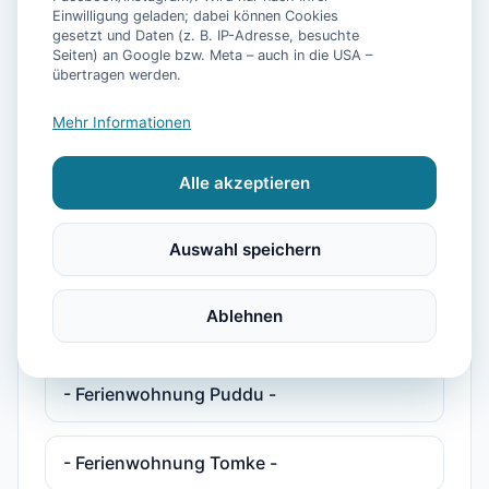
Einwilligung geladen; dabei können Cookies
gesetzt und Daten (z. B. IP-Adresse, besuchte
- Ferienhaus Pelikan -
Seiten) an Google bzw. Meta – auch in die USA –
übertragen werden.
- Ferienhaus Plesse -
Mehr Informationen
Alle akzeptieren
- Ferienwohnung Deichkind -
Auswahl speichern
- Ferienwohnung Maja -
Ablehnen
- Ferienwohnung Muschelweg 9a/2 -
- Ferienwohnung Puddu -
- Ferienwohnung Tomke -