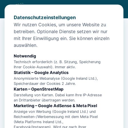
Datenschutzeinstellungen
Wir nutzen Cookies, um unsere Website zu
betreiben. Optionale Dienste setzen wir nur
Start
/
Unterkünfte
/
Norden
/
Norddeicher Perle 2
mit Ihrer Einwilligung ein. Sie können einzeln
Norddeicher Perle 2
auswählen.
26506 Norden
Notwendig
Technisch erforderlich (z. B. Sitzung, Speicherung
Ihrer Cookie-Auswahl). Immer aktiv.
Statistik – Google Analytics
Anonymisierte Webanalyse (Google Ireland Ltd.),
Speicherdauer der Cookies 2 Jahre.
Karten – OpenStreetMap
Darstellung von Karten. Dabei kann Ihre IP-Adresse
an Drittanbieter übertragen werden.
Marketing – Google AdSense & Meta Pixel
Anzeige von Werbung (Google Ireland Ltd.) und
Reichweiten-/Werbemessung mit dem Meta Pixel
(Meta Platforms Ireland Ltd.,
Facebook/Instagram). Wird nur nach Ihrer