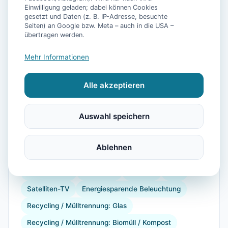
Einwilligung geladen; dabei können Cookies
gesetzt und Daten (z. B. IP-Adresse, besuchte
📷
10
Bilder
Seiten) an Google bzw. Meta – auch in die USA –
übertragen werden.
Mehr Informationen
Ausstattung
Alle akzeptieren
WLAN
Waschmaschine
Küche
Kühlschrank
Mikrowelle
Geschirrspüler
Kaffeemaschine
Auswahl speichern
Gefrierfach
Backofen
Toaster
Internet
Radio
Doppelbett
Bügelbrett
Gartenmöbel
Ablehnen
Babybett
Kinderhochstuhl
Föhn
Dusche
Rauchmelder
Einzelbett
Besteck
LAN
Satelliten-TV
Energiesparende Beleuchtung
Recycling / Mülltrennung: Glas
Recycling / Mülltrennung: Biomüll / Kompost