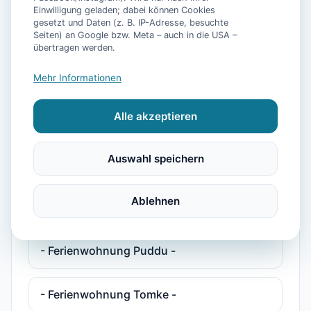
Einwilligung geladen; dabei können Cookies
gesetzt und Daten (z. B. IP-Adresse, besuchte
- Ferienhaus Plesse -
Seiten) an Google bzw. Meta – auch in die USA –
übertragen werden.
- Ferienhaus Plesse 2 -
Mehr Informationen
Alle akzeptieren
- Ferienwohnung Deichkind -
Auswahl speichern
- Ferienwohnung Maja -
Ablehnen
- Ferienwohnung Muschelweg 9a/2 -
- Ferienwohnung Puddu -
- Ferienwohnung Tomke -