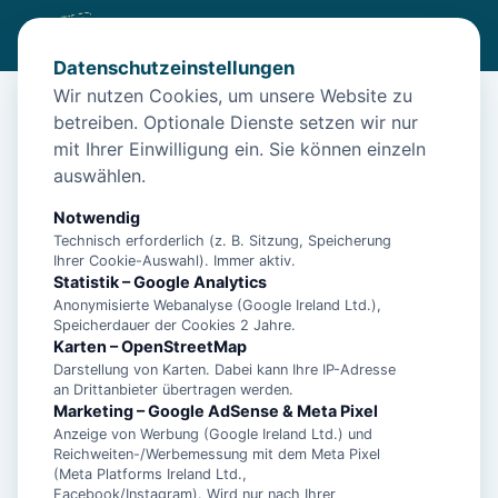
Datenschutzeinstellungen
Wir nutzen Cookies, um unsere Website zu
betreiben. Optionale Dienste setzen wir nur
Diese Unterkunft ist aktuell nicht
mit Ihrer Einwilligung ein. Sie können einzeln
buchbar
auswählen.
Wir haben Alternativen in
Norden
für dich.
Notwendig
Technisch erforderlich (z. B. Sitzung, Speicherung
Ihrer Cookie-Auswahl). Immer aktiv.
Unterkünfte in der Nähe
Statistik – Google Analytics
Anonymisierte Webanalyse (Google Ireland Ltd.),
Speicherdauer der Cookies 2 Jahre.
Ferienwohnung Dünenrose
Karten – OpenStreetMap
Darstellung von Karten. Dabei kann Ihre IP-Adresse
an Drittanbieter übertragen werden.
- Ferienhaus Bühler Quetsch -
Marketing – Google AdSense & Meta Pixel
Anzeige von Werbung (Google Ireland Ltd.) und
Reichweiten-/Werbemessung mit dem Meta Pixel
(Meta Platforms Ireland Ltd.,
- Ferienhaus Pelikan -
Facebook/Instagram). Wird nur nach Ihrer