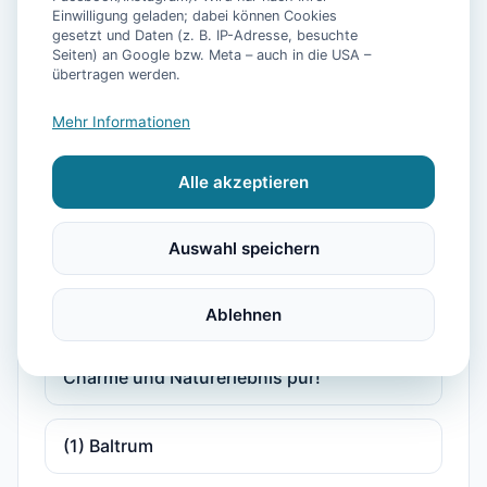
Einwilligung geladen; dabei können Cookies
gesetzt und Daten (z. B. IP-Adresse, besuchte
Seiten) an Google bzw. Meta – auch in die USA –
"Erholsamer Familienurlaub im historischen
übertragen werden.
Gulfhof Dreybült an der Nordsee!"
Mehr Informationen
"Erholung pur: Moderne Ferienwohnung
Alle akzeptieren
Waterkant mit Weitblick und Komfort!"
Auswahl speichern
"Idyllische Ferienwohnung in Neßmersiel –
Ihr Rückzugsort an der Küste!"
Ablehnen
"Urlaub im Gulfhof Dreybült: Historischer
Charme und Naturerlebnis pur!"
(1) Baltrum