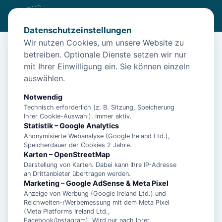
Datenschutzeinstellungen
Wir nutzen Cookies, um unsere Website zu
betreiben. Optionale Dienste setzen wir nur
Diese Unterkunft ist aktuell nicht
mit Ihrer Einwilligung ein. Sie können einzeln
buchbar
auswählen.
Wir haben Alternativen in
Neßmersiel
für dich.
Notwendig
Technisch erforderlich (z. B. Sitzung, Speicherung
Ihrer Cookie-Auswahl). Immer aktiv.
Unterkünfte in der Nähe
Statistik – Google Analytics
Anonymisierte Webanalyse (Google Ireland Ltd.),
Speicherdauer der Cookies 2 Jahre.
"Entspannen Sie in der charmanten
Karten – OpenStreetMap
Ferienwohnung Gulfhof Dreybült in
Darstellung von Karten. Dabei kann Ihre IP-Adresse
an Drittanbieter übertragen werden.
Neßmersiel!"
Marketing – Google AdSense & Meta Pixel
Anzeige von Werbung (Google Ireland Ltd.) und
Reichweiten-/Werbemessung mit dem Meta Pixel
"Erholsamer Familienurlaub im Gulfhof
(Meta Platforms Ireland Ltd.,
Dreybült: Natur, Komfort und Spaß!"
Facebook/Instagram). Wird nur nach Ihrer