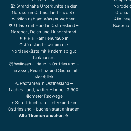
🏖️ Strandnahe Unterkünfte an der
Norddei
Nordsee in Ostfriesland – wo Sie
Greetsie
wirklich nah am Wasser wohnen
Alle Inse
🐕 Urlaub mit Hund in Ostfriesland –
Küstenor
Nordsee, Deich und Hundestrand
👨‍👩‍👧‍👦 Familienurlaub in
Ostfriesland – warum die
Nordseeküste mit Kindern so gut
funktioniert
🧖 Wellness-Urlaub in Ostfriesland –
Thalasso, Reizklima und Sauna mit
Meerblick
🚴 Radfahren in Ostfriesland –
flaches Land, weiter Himmel, 3.500
Kilometer Radwege
⚡ Sofort buchbare Unterkünfte in
Ostfriesland – buchen statt anfragen
Alle Themen ansehen →