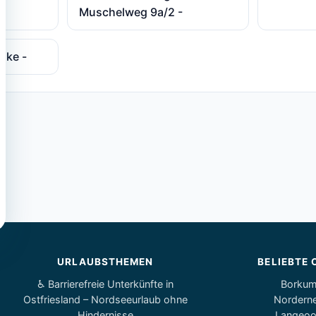
Muschelweg 9a/2 -
mke -
URLAUBSTHEMEN
BELIEBTE 
♿ Barrierefreie Unterkünfte in
Borku
Ostfriesland – Nordseeurlaub ohne
Nordern
Hindernisse
Langeo