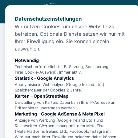
Datenschutzeinstellungen
Wir nutzen Cookies, um unsere Website zu
betreiben. Optionale Dienste setzen wir nur mit
Diese Unterkunft ist a
Ihrer Einwilligung ein. Sie können einzeln
auswählen.
Wir haben Alternativen in
Norden
für dich.
Notwendig
Technisch erforderlich (z. B. Sitzung, Speicherung
Unterkünfte in der 
Ihrer Cookie-Auswahl). Immer aktiv.
Statistik – Google Analytics
Anonymisierte Webanalyse (Google Ireland Ltd.),
Ferienwohnung Dün
Speicherdauer der Cookies 2 Jahre.
Karten – OpenStreetMap
Darstellung von Karten. Dabei kann Ihre IP-Adresse an
Drittanbieter übertragen werden.
Marketing – Google AdSense & Meta Pixel
- Ferienhaus Pelikan 
Anzeige von Werbung (Google Ireland Ltd.) und
Reichweiten-/Werbemessung mit dem Meta Pixel
(Meta Platforms Ireland Ltd., Facebook/Instagram).
- Ferienwohnung Maj
Wird nur nach Ihrer Einwilligung geladen; dabei können