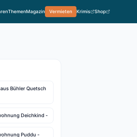
hren
Themen
Magazin
Vermieten
Krimis
Shop
haus Bühler Quetsch
wohnung Deichkind -
nwohnung Puddu -