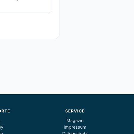
ORTE
SERVICE
m
Magazin
ey
Impressum
og
Datenschutz