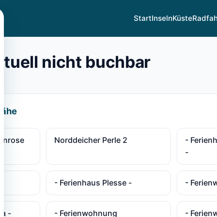
Start
Inseln
Küste
Radfa
ktuell nicht buchbar
Nähe
enrose
Norddeicher Perle 2
- Ferien
-
-
- Ferienhaus Plesse -
- Ferien
a -
- Ferienwohnung
- Ferie