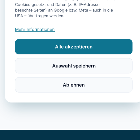
für 6 Personen mit P
Cookies gesetzt und Daten (z. B. IP-Adresse,
Sauna, Fitnessraum
besuchte Seiten) an Google bzw. Meta – auch in die
USA – übertragen werden.
eigenem Fahrstuhl**
Mehr Informationen
- Ferienhaus See-Hu
Alle akzeptieren
5 Sterne Ferienhaus
Auswahl speichern
Ablehnen