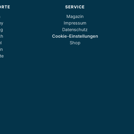
ORTE
SERVICE
m
Magazin
ey
Impressum
og
Datenschutz
ch
Cookie-Einstellungen
l
Shop
ln
te