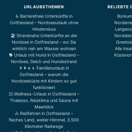
URLAUBSTHEMEN
BELIEBTE 
♿ Barrierefreie Unterkünfte in
Borku
Ostfriesland – Nordseeurlaub ohne
Nordern
Hindernisse
Langeo
🏖️ Strandnahe Unterkünfte an der
Norddei
Nordsee in Ostfriesland – wo Sie
Greetsie
wirklich nah am Wasser wohnen
Alle Inse
🐕 Urlaub mit Hund in Ostfriesland –
Küstenor
Nordsee, Deich und Hundestrand
👨‍👩‍👧‍👦 Familienurlaub in
Ostfriesland – warum die
Nordseeküste mit Kindern so gut
funktioniert
🧖 Wellness-Urlaub in Ostfriesland –
Thalasso, Reizklima und Sauna mit
Meerblick
🚴 Radfahren in Ostfriesland –
flaches Land, weiter Himmel, 3.500
Kilometer Radwege