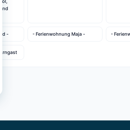
ool,
 und
nd -
- Ferienwohnung Maja -
- Ferien
 Arngast