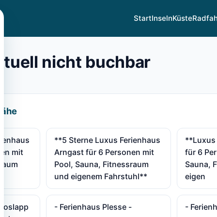
Start
Inseln
Küste
Radfa
ktuell nicht buchbar
Nähe
rienhaus
**5 Sterne Luxus Ferienhaus
**Luxus
nen mit
Arngast für 6 Personen mit
für 6 Pe
sraum
Pool, Sauna, Fitnessraum
Sauna, 
und eigenem Fahrstuhl**
eigen
 Voslapp
- Ferienhaus Plesse -
- Ferien