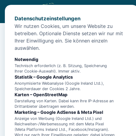
Datenschutzeinstellungen
Wir nutzen Cookies, um unsere Website zu
betreiben. Optionale Dienste setzen wir nur mit
Diese Unterkunft ist a
Ihrer Einwilligung ein. Sie können einzeln
auswählen.
Wir haben Alternativen in
Norden
für dich.
Notwendig
Technisch erforderlich (z. B. Sitzung, Speicherung
Unterkünfte in der 
Ihrer Cookie-Auswahl). Immer aktiv.
Statistik – Google Analytics
Anonymisierte Webanalyse (Google Ireland Ltd.),
**5 Sterne Luxus Fe
Speicherdauer der Cookies 2 Jahre.
Karten – OpenStreetMap
Arngast für 6 Perso
Darstellung von Karten. Dabei kann Ihre IP-Adresse an
Pool, Sauna, Fitnes
Drittanbieter übertragen werden.
Marketing – Google AdSense & Meta Pixel
Anzeige von Werbung (Google Ireland Ltd.) und
Reichweiten-/Werbemessung mit dem Meta Pixel
**Luxus Ferienhaus
(Meta Platforms Ireland Ltd., Facebook/Instagram).
Wird nur nach Ihrer Einwilligung geladen; dabei können