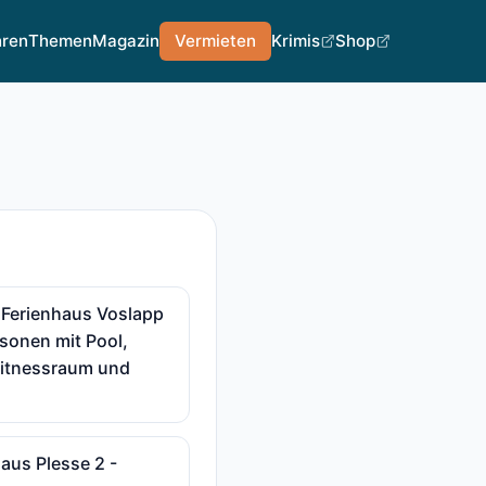
hren
Themen
Magazin
Vermieten
Krimis
Shop
 Ferienhaus Voslapp
rsonen mit Pool,
Fitnessraum und
haus Plesse 2 -