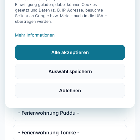
Einwilligung geladen; dabei können Cookies
gesetzt und Daten (z. B. IP-Adresse, besuchte
- Ferienhaus Pelikan -
Seiten) an Google bzw. Meta – auch in die USA –
übertragen werden.
- Ferienhaus Plesse -
Mehr Informationen
Alle akzeptieren
- Ferienwohnung Deichkind -
Auswahl speichern
- Ferienwohnung Maja -
Ablehnen
- Ferienwohnung Muschelweg 9a/2 -
- Ferienwohnung Puddu -
- Ferienwohnung Tomke -