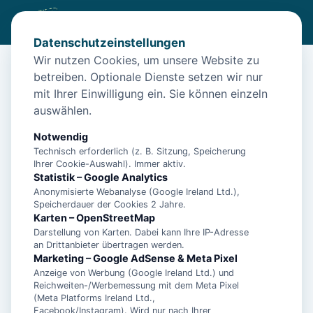
Datenschutzeinstellungen
Wir nutzen Cookies, um unsere Website zu
betreiben. Optionale Dienste setzen wir nur
Diese Unterkunft ist aktuell nicht
mit Ihrer Einwilligung ein. Sie können einzeln
buchbar
auswählen.
Wir haben Alternativen in
Norden
für dich.
Notwendig
Technisch erforderlich (z. B. Sitzung, Speicherung
Ihrer Cookie-Auswahl). Immer aktiv.
Unterkünfte in der Nähe
Statistik – Google Analytics
Anonymisierte Webanalyse (Google Ireland Ltd.),
Speicherdauer der Cookies 2 Jahre.
Ferienwohnung Dünenrose
Karten – OpenStreetMap
Darstellung von Karten. Dabei kann Ihre IP-Adresse
an Drittanbieter übertragen werden.
Norddeicher Perle 2
Marketing – Google AdSense & Meta Pixel
Anzeige von Werbung (Google Ireland Ltd.) und
Reichweiten-/Werbemessung mit dem Meta Pixel
(Meta Platforms Ireland Ltd.,
- Ferienhaus Bühler Quetsch -
Facebook/Instagram). Wird nur nach Ihrer