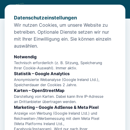
Datenschutzeinstellungen
Wir nutzen Cookies, um unsere Website zu
betreiben. Optionale Dienste setzen wir nur
Diese Unterkunft ist aktuell nicht
mit Ihrer Einwilligung ein. Sie können einzeln
buchbar
auswählen.
Wir haben Alternativen in
Bensersiel
für dich.
Notwendig
Technisch erforderlich (z. B. Sitzung, Speicherung
Ihrer Cookie-Auswahl). Immer aktiv.
Unterkünfte in der Nähe
Statistik – Google Analytics
Anonymisierte Webanalyse (Google Ireland Ltd.),
Speicherdauer der Cookies 2 Jahre.
1-Zimmer Apartment in Strandnähe mit
Karten – OpenStreetMap
Balkon und inkl. Schwimmbad- &
Darstellung von Karten. Dabei kann Ihre IP-Adresse
an Drittanbieter übertragen werden.
Saunanutzung
Marketing – Google AdSense & Meta Pixel
Anzeige von Werbung (Google Ireland Ltd.) und
Reichweiten-/Werbemessung mit dem Meta Pixel
1-Zimmer Apartment nah der Nordsee mit
(Meta Platforms Ireland Ltd.,
Balkon inkl. Schwimmbad- &
Facebook/Instagram). Wird nur nach Ihrer