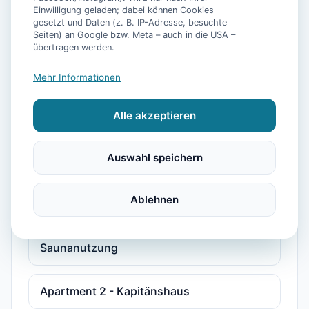
Einwilligung geladen; dabei können Cookies
Saunanutzung
gesetzt und Daten (z. B. IP-Adresse, besuchte
Seiten) an Google bzw. Meta – auch in die USA –
übertragen werden.
1-Zimmer Apartment nahe der Nordsee mit
Balkon inkl. Schwimmbad- &
Mehr Informationen
Saunanutzung
Alle akzeptieren
1-Zimmer Apartment nahe Nordsee mit
Terrasse inkl. Schwimmbad- &
Auswahl speichern
Saunanutzung
Ablehnen
1-Zimmer-Apartment, strandnah, mit
Balkon, Parkplatz, Schwimmbad- &
Saunanutzung
Apartment 2 - Kapitänshaus