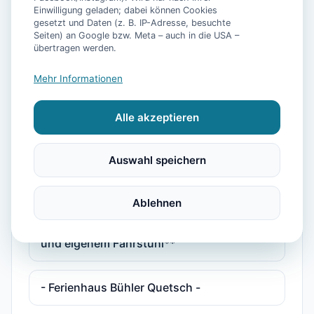
Personen mit Pool, Sauna, Fitnessraum
Einwilligung geladen; dabei können Cookies
gesetzt und Daten (z. B. IP-Adresse, besuchte
Seiten) an Google bzw. Meta – auch in die USA –
übertragen werden.
**5 Sterne Luxus Ferienhaus Arngast für 6
Personen mit Pool, Sauna, Fitnessraum
Mehr Informationen
und eigenem Fahrstuhl**
Alle akzeptieren
**Luxus Ferienhaus Voslapp für 6
Personen mit Pool, Sauna, Fitnessraum
Auswahl speichern
und eigen
Ablehnen
**Luxus Ferienhaus Voslapp für 6
Personen mit Pool, Sauna, Fitnessraum
und eigenem Fahrstuhl**
- Ferienhaus Bühler Quetsch -