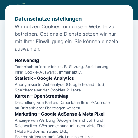
Datenschutzeinstellungen
Wir nutzen Cookies, um unsere Website zu
betreiben. Optionale Dienste setzen wir nur
Diese Unterkunft ist aktuell nicht
mit Ihrer Einwilligung ein. Sie können einzeln
buchbar
auswählen.
Wir haben Alternativen in
Norddeich
für dich.
Notwendig
Technisch erforderlich (z. B. Sitzung, Speicherung
Ihrer Cookie-Auswahl). Immer aktiv.
Unterkünfte in der Nähe
Statistik – Google Analytics
Anonymisierte Webanalyse (Google Ireland Ltd.),
Speicherdauer der Cookies 2 Jahre.
Ferienwohnung Dünenrose
Karten – OpenStreetMap
Darstellung von Karten. Dabei kann Ihre IP-Adresse
an Drittanbieter übertragen werden.
Norddeicher Perle 2
Marketing – Google AdSense & Meta Pixel
Anzeige von Werbung (Google Ireland Ltd.) und
Reichweiten-/Werbemessung mit dem Meta Pixel
(Meta Platforms Ireland Ltd.,
**5 Sterne Luxus Ferienhaus Arngast für 6
Facebook/Instagram). Wird nur nach Ihrer