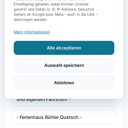
Personen mit Pool, Sauna, Fitnessraum
Einwilligung geladen; dabei können Cookies
gesetzt und Daten (z. B. IP-Adresse, besuchte
Seiten) an Google bzw. Meta – auch in die USA –
übertragen werden.
**5 Sterne Luxus Ferienhaus Arngast für 6
Personen mit Pool, Sauna, Fitnessraum
Mehr Informationen
und eigenem Fahrstuhl**
Alle akzeptieren
**Luxus Ferienhaus Voslapp für 6
Personen mit Pool, Sauna, Fitnessraum
Auswahl speichern
und eigen
Ablehnen
**Luxus Ferienhaus Voslapp für 6
Personen mit Pool, Sauna, Fitnessraum
und eigenem Fahrstuhl**
- Ferienhaus Bühler Quetsch -