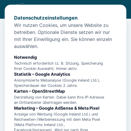
Datenschutzeinstellungen
Wir nutzen Cookies, um unsere Website zu
betreiben. Optionale Dienste setzen wir nur
Diese Unterkunft ist aktuell nicht
mit Ihrer Einwilligung ein. Sie können einzeln
buchbar
auswählen.
Wir haben Alternativen in
Norddeich
für dich.
Notwendig
Technisch erforderlich (z. B. Sitzung, Speicherung
Ihrer Cookie-Auswahl). Immer aktiv.
Unterkünfte in der Nähe
Statistik – Google Analytics
Anonymisierte Webanalyse (Google Ireland Ltd.),
Speicherdauer der Cookies 2 Jahre.
Ferienwohnung Dünenrose
Karten – OpenStreetMap
Darstellung von Karten. Dabei kann Ihre IP-Adresse
an Drittanbieter übertragen werden.
Norddeicher Perle 2
Marketing – Google AdSense & Meta Pixel
Anzeige von Werbung (Google Ireland Ltd.) und
Reichweiten-/Werbemessung mit dem Meta Pixel
(Meta Platforms Ireland Ltd.,
**5 Sterne Luxus Ferienhaus Arngast für 6
Facebook/Instagram). Wird nur nach Ihrer