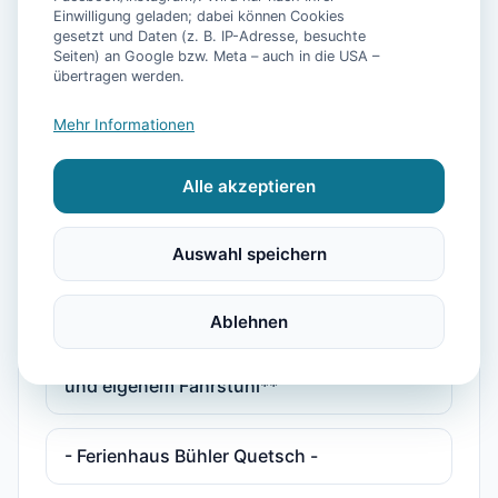
Personen mit Pool, Sauna, Fitnessraum
Einwilligung geladen; dabei können Cookies
gesetzt und Daten (z. B. IP-Adresse, besuchte
Seiten) an Google bzw. Meta – auch in die USA –
übertragen werden.
**5 Sterne Luxus Ferienhaus Arngast für 6
Personen mit Pool, Sauna, Fitnessraum
Mehr Informationen
und eigenem Fahrstuhl**
Alle akzeptieren
**Luxus Ferienhaus Voslapp für 6
Personen mit Pool, Sauna, Fitnessraum
Auswahl speichern
und eigen
Ablehnen
**Luxus Ferienhaus Voslapp für 6
Personen mit Pool, Sauna, Fitnessraum
und eigenem Fahrstuhl**
- Ferienhaus Bühler Quetsch -