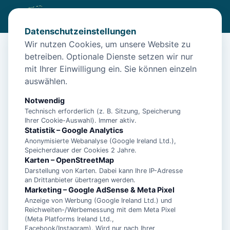
Datenschutzeinstellungen
Wir nutzen Cookies, um unsere Website zu
betreiben. Optionale Dienste setzen wir nur
Diese Unterkunft ist aktuell nicht
mit Ihrer Einwilligung ein. Sie können einzeln
buchbar
auswählen.
Wir haben Alternativen in
Norddeich
für dich.
Notwendig
Technisch erforderlich (z. B. Sitzung, Speicherung
Ihrer Cookie-Auswahl). Immer aktiv.
Unterkünfte in der Nähe
Statistik – Google Analytics
Anonymisierte Webanalyse (Google Ireland Ltd.),
Speicherdauer der Cookies 2 Jahre.
Ferienwohnung Dünenrose
Karten – OpenStreetMap
Darstellung von Karten. Dabei kann Ihre IP-Adresse
an Drittanbieter übertragen werden.
Norddeicher Perle 2
Marketing – Google AdSense & Meta Pixel
Anzeige von Werbung (Google Ireland Ltd.) und
Reichweiten-/Werbemessung mit dem Meta Pixel
(Meta Platforms Ireland Ltd.,
**5 Sterne Luxus Ferienhaus Arngast für 6
Facebook/Instagram). Wird nur nach Ihrer