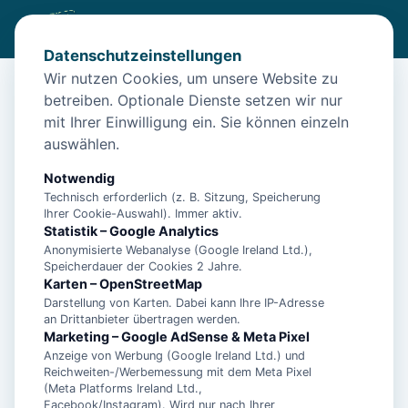
Datenschutzeinstellungen
Wir nutzen Cookies, um unsere Website zu
betreiben. Optionale Dienste setzen wir nur
Diese Unterkunft ist aktuell nicht
mit Ihrer Einwilligung ein. Sie können einzeln
buchbar
auswählen.
Wir haben Alternativen in
Norden-Norddeich
für dich.
Notwendig
Technisch erforderlich (z. B. Sitzung, Speicherung
Ihrer Cookie-Auswahl). Immer aktiv.
Unterkünfte in der Nähe
Statistik – Google Analytics
Anonymisierte Webanalyse (Google Ireland Ltd.),
Speicherdauer der Cookies 2 Jahre.
Ferienwohnung Dünenrose
Karten – OpenStreetMap
Darstellung von Karten. Dabei kann Ihre IP-Adresse
an Drittanbieter übertragen werden.
Norddeicher Perle 2
Marketing – Google AdSense & Meta Pixel
Anzeige von Werbung (Google Ireland Ltd.) und
Reichweiten-/Werbemessung mit dem Meta Pixel
(Meta Platforms Ireland Ltd.,
**5 Sterne Luxus Ferienhaus Arngast für 6
Facebook/Instagram). Wird nur nach Ihrer