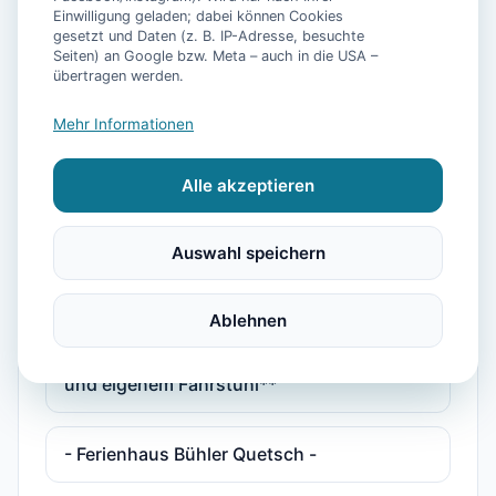
Personen mit Pool, Sauna, Fitnessraum
Einwilligung geladen; dabei können Cookies
gesetzt und Daten (z. B. IP-Adresse, besuchte
Seiten) an Google bzw. Meta – auch in die USA –
übertragen werden.
**5 Sterne Luxus Ferienhaus Arngast für 6
Personen mit Pool, Sauna, Fitnessraum
Mehr Informationen
und eigenem Fahrstuhl**
Alle akzeptieren
**Luxus Ferienhaus Voslapp für 6
Personen mit Pool, Sauna, Fitnessraum
Auswahl speichern
und eigen
Ablehnen
**Luxus Ferienhaus Voslapp für 6
Personen mit Pool, Sauna, Fitnessraum
und eigenem Fahrstuhl**
- Ferienhaus Bühler Quetsch -