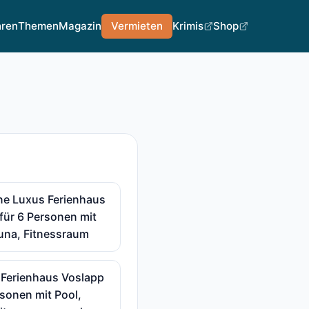
hren
Themen
Magazin
Vermieten
Krimis
Shop
ne Luxus Ferienhaus
für 6 Personen mit
una, Fitnessraum
 Ferienhaus Voslapp
rsonen mit Pool,