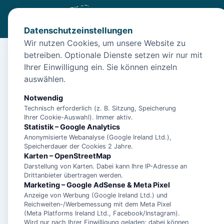
Datenschutzeinstellungen
Wir nutzen Cookies, um unsere Website zu
betreiben. Optionale Dienste setzen wir nur mit
Diese Unterkunft ist a
Ihrer Einwilligung ein. Sie können einzeln
auswählen.
Wir haben Alternativen in
Norddeich
für dich.
Notwendig
Technisch erforderlich (z. B. Sitzung, Speicherung
Unterkünfte in der 
Ihrer Cookie-Auswahl). Immer aktiv.
Statistik – Google Analytics
Anonymisierte Webanalyse (Google Ireland Ltd.),
Ferienwohnung Dün
Speicherdauer der Cookies 2 Jahre.
Karten – OpenStreetMap
Darstellung von Karten. Dabei kann Ihre IP-Adresse an
Drittanbieter übertragen werden.
Marketing – Google AdSense & Meta Pixel
Anzeige von Werbung (Google Ireland Ltd.) und
**5 Sterne Luxus Fe
Reichweiten-/Werbemessung mit dem Meta Pixel
Arngast für 6 Perso
(Meta Platforms Ireland Ltd., Facebook/Instagram).
Wird nur nach Ihrer Einwilligung geladen; dabei können