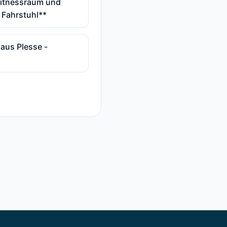
Fitnessraum und
 Fahrstuhl**
haus Plesse -