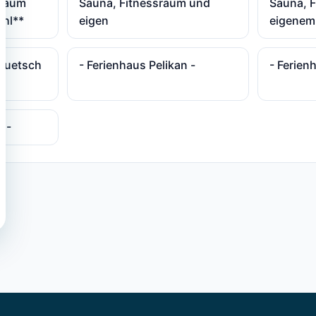
sraum
Sauna, Fitnessraum und
Sauna, 
uhl**
eigen
eigenem
 Quetsch
- Ferienhaus Pelikan -
- Ferien
2 -