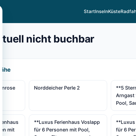
Start
Inseln
Küste
Radfa
ktuell nicht buchbar
Nähe
enrose
Norddeicher Perle 2
**5 Ster
Arngast 
Pool, Sa
rienhaus
**Luxus Ferienhaus Voslapp
**Luxus
nen mit
für 6 Personen mit Pool,
für 6 Pe