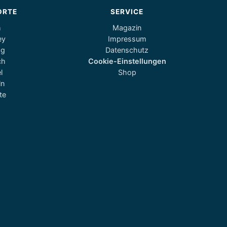
ORTE
SERVICE
m
Magazin
ey
Impressum
og
Datenschutz
ch
Cookie-Einstellungen
l
Shop
ln
te