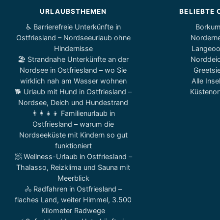
URLAUBSTHEMEN
BELIEBTE 
♿ Barrierefreie Unterkünfte in
Borku
Ostfriesland – Nordseeurlaub ohne
Nordern
Hindernisse
Langeo
🏖️ Strandnahe Unterkünfte an der
Norddei
Nordsee in Ostfriesland – wo Sie
Greetsie
wirklich nah am Wasser wohnen
Alle Inse
🐕 Urlaub mit Hund in Ostfriesland –
Küstenor
Nordsee, Deich und Hundestrand
👨‍👩‍👧‍👦 Familienurlaub in
Ostfriesland – warum die
Nordseeküste mit Kindern so gut
funktioniert
🧖 Wellness-Urlaub in Ostfriesland –
Thalasso, Reizklima und Sauna mit
Meerblick
🚴 Radfahren in Ostfriesland –
flaches Land, weiter Himmel, 3.500
Kilometer Radwege