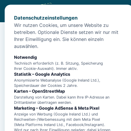
Datenschutzeinstellungen
Wir nutzen Cookies, um unsere Website zu
betreiben. Optionale Dienste setzen wir nur mit
Diese Unterkunft ist a
Ihrer Einwilligung ein. Sie können einzeln
auswählen.
Wir haben Alternativen in
Norddeich
für dich.
Notwendig
Technisch erforderlich (z. B. Sitzung, Speicherung
Unterkünfte in der 
Ihrer Cookie-Auswahl). Immer aktiv.
Statistik – Google Analytics
Anonymisierte Webanalyse (Google Ireland Ltd.),
Ferienwohnung Dün
Speicherdauer der Cookies 2 Jahre.
Karten – OpenStreetMap
Darstellung von Karten. Dabei kann Ihre IP-Adresse an
Drittanbieter übertragen werden.
Marketing – Google AdSense & Meta Pixel
Anzeige von Werbung (Google Ireland Ltd.) und
**5 Sterne Luxus Fe
Reichweiten-/Werbemessung mit dem Meta Pixel
Arngast für 6 Perso
(Meta Platforms Ireland Ltd., Facebook/Instagram).
Wird nur nach Ihrer Einwilligung geladen; dabei können