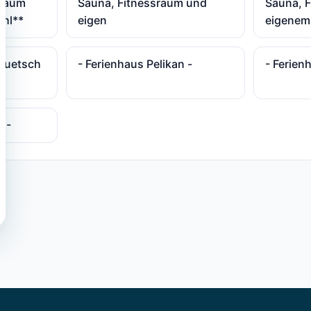
sraum
Sauna, Fitnessraum und
Sauna, 
uhl**
eigen
eigenem
 Quetsch
- Ferienhaus Pelikan -
- Ferien
2 -