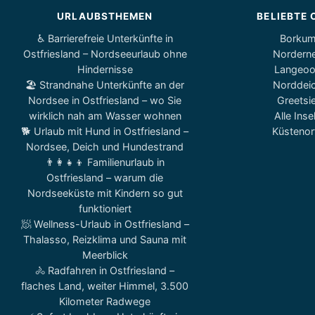
URLAUBSTHEMEN
BELIEBTE 
♿ Barrierefreie Unterkünfte in
Borku
Ostfriesland – Nordseeurlaub ohne
Nordern
Hindernisse
Langeo
🏖️ Strandnahe Unterkünfte an der
Norddei
Nordsee in Ostfriesland – wo Sie
Greetsie
wirklich nah am Wasser wohnen
Alle Inse
🐕 Urlaub mit Hund in Ostfriesland –
Küstenor
Nordsee, Deich und Hundestrand
👨‍👩‍👧‍👦 Familienurlaub in
Ostfriesland – warum die
Nordseeküste mit Kindern so gut
funktioniert
🧖 Wellness-Urlaub in Ostfriesland –
Thalasso, Reizklima und Sauna mit
Meerblick
🚴 Radfahren in Ostfriesland –
flaches Land, weiter Himmel, 3.500
Kilometer Radwege