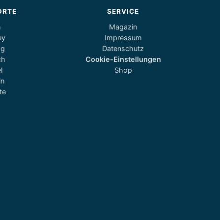
ORTE
SERVICE
m
Magazin
ey
Impressum
og
Datenschutz
ch
Cookie-Einstellungen
l
Shop
ln
te