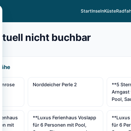
Start
Inseln
Küste
Radfa
ktuell nicht buchbar
Nähe
enrose
Norddeicher Perle 2
**5 Ster
Arngast 
Pool, Sa
rienhaus
**Luxus Ferienhaus Voslapp
**Luxus
nen mit
für 6 Personen mit Pool,
für 6 Pe