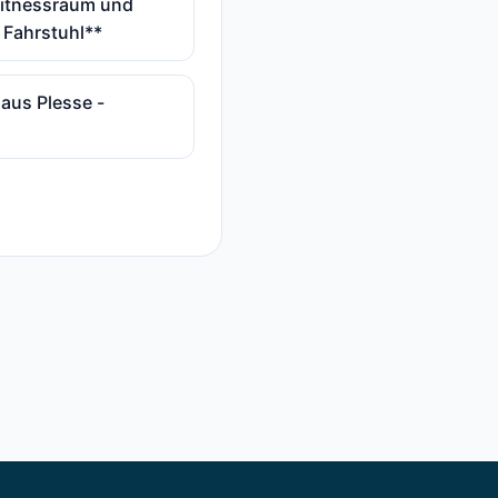
Fitnessraum und
 Fahrstuhl**
haus Plesse -