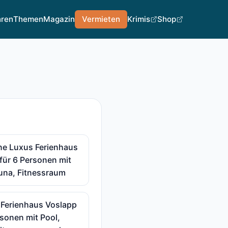
hren
Themen
Magazin
Vermieten
Krimis
Shop
ne Luxus Ferienhaus
für 6 Personen mit
una, Fitnessraum
 Ferienhaus Voslapp
rsonen mit Pool,