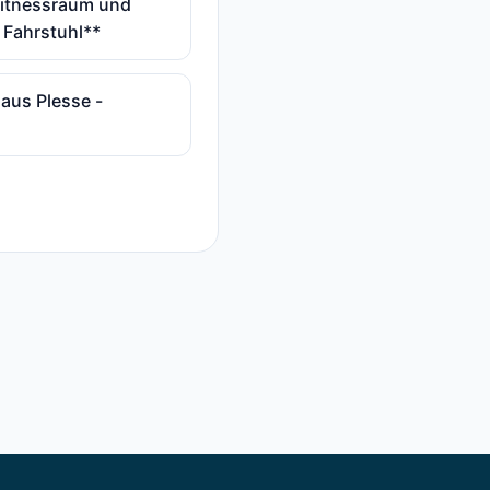
Fitnessraum und
 Fahrstuhl**
haus Plesse -