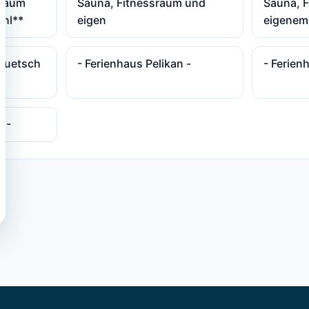
sraum
Sauna, Fitnessraum und
Sauna, 
uhl**
eigen
eigenem
 Quetsch
- Ferienhaus Pelikan -
- Ferien
2 -