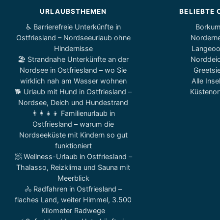
URLAUBSTHEMEN
BELIEBTE 
♿ Barrierefreie Unterkünfte in
Borku
Ostfriesland – Nordseeurlaub ohne
Nordern
Hindernisse
Langeo
🏖️ Strandnahe Unterkünfte an der
Norddei
Nordsee in Ostfriesland – wo Sie
Greetsie
wirklich nah am Wasser wohnen
Alle Inse
🐕 Urlaub mit Hund in Ostfriesland –
Küstenor
Nordsee, Deich und Hundestrand
👨‍👩‍👧‍👦 Familienurlaub in
Ostfriesland – warum die
Nordseeküste mit Kindern so gut
funktioniert
🧖 Wellness-Urlaub in Ostfriesland –
Thalasso, Reizklima und Sauna mit
Meerblick
🚴 Radfahren in Ostfriesland –
flaches Land, weiter Himmel, 3.500
Kilometer Radwege