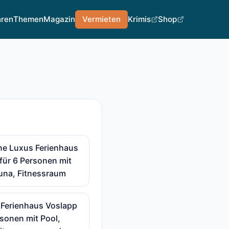
hren
Themen
Magazin
Vermieten
Krimis
Shop
ne Luxus Ferienhaus
für 6 Personen mit
una, Fitnessraum
 Ferienhaus Voslapp
rsonen mit Pool,