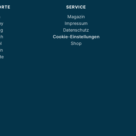
ORTE
SERVICE
m
Magazin
ey
Impressum
og
Datenschutz
ch
Cookie-Einstellungen
l
Shop
ln
te