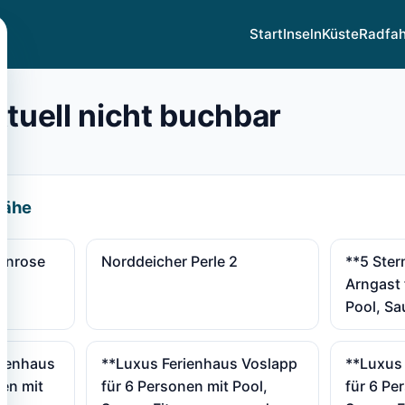
Start
Inseln
Küste
Radfa
ktuell nicht buchbar
Nähe
enrose
Norddeicher Perle 2
**5 Ster
Arngast 
Pool, Sa
rienhaus
**Luxus Ferienhaus Voslapp
**Luxus
nen mit
für 6 Personen mit Pool,
für 6 Pe