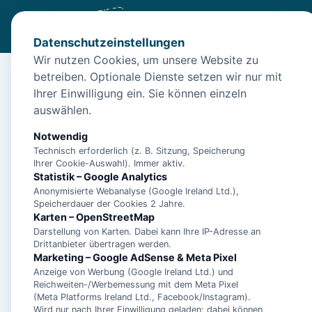
Datenschutzeinstellungen
Wir nutzen Cookies, um unsere Website zu
betreiben. Optionale Dienste setzen wir nur mit
Diese Unterkunft ist a
Ihrer Einwilligung ein. Sie können einzeln
auswählen.
Wir haben Alternativen in
Norden
für dich.
Notwendig
Technisch erforderlich (z. B. Sitzung, Speicherung
Unterkünfte in der 
Ihrer Cookie-Auswahl). Immer aktiv.
Statistik – Google Analytics
Anonymisierte Webanalyse (Google Ireland Ltd.),
Ferienwohnung Dün
Speicherdauer der Cookies 2 Jahre.
Karten – OpenStreetMap
Darstellung von Karten. Dabei kann Ihre IP-Adresse an
Drittanbieter übertragen werden.
Marketing – Google AdSense & Meta Pixel
Anzeige von Werbung (Google Ireland Ltd.) und
**5 Sterne Luxus Fe
Reichweiten-/Werbemessung mit dem Meta Pixel
Arngast für 6 Perso
(Meta Platforms Ireland Ltd., Facebook/Instagram).
Wird nur nach Ihrer Einwilligung geladen; dabei können