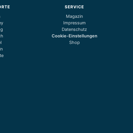
ORTE
SERVICE
m
Magazin
ey
Impressum
og
Datenschutz
ch
Cookie-Einstellungen
l
Shop
ln
te