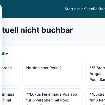
Start
Inseln
Küste
Radfa
ktuell nicht buchbar
Nähe
enrose
Norddeicher Perle 2
**5 Ster
Arngast 
Pool, Sa
rienhaus
**Luxus Ferienhaus Voslapp
**Luxus
nen mit
für 6 Personen mit Pool,
für 6 Pe