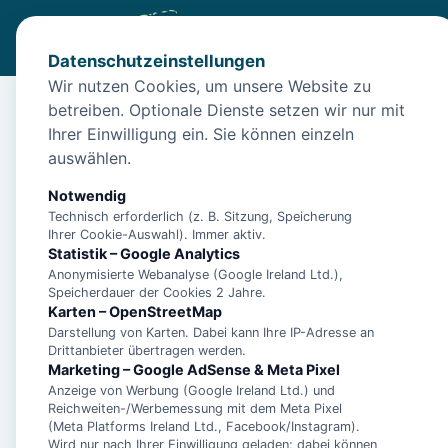
Datenschutzeinstellungen
Wir nutzen Cookies, um unsere Website zu
betreiben. Optionale Dienste setzen wir nur mit
Diese Unterkunft ist a
Ihrer Einwilligung ein. Sie können einzeln
auswählen.
Wir haben Alternativen in
Norden
für dich.
Notwendig
Technisch erforderlich (z. B. Sitzung, Speicherung
Unterkünfte in der 
Ihrer Cookie-Auswahl). Immer aktiv.
Statistik – Google Analytics
Anonymisierte Webanalyse (Google Ireland Ltd.),
Ferienwohnung Dün
Speicherdauer der Cookies 2 Jahre.
Karten – OpenStreetMap
Darstellung von Karten. Dabei kann Ihre IP-Adresse an
Drittanbieter übertragen werden.
Marketing – Google AdSense & Meta Pixel
Anzeige von Werbung (Google Ireland Ltd.) und
**5 Sterne Luxus Fe
Reichweiten-/Werbemessung mit dem Meta Pixel
Arngast für 6 Perso
(Meta Platforms Ireland Ltd., Facebook/Instagram).
Wird nur nach Ihrer Einwilligung geladen; dabei können