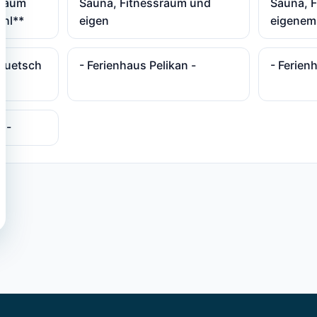
sraum
Sauna, Fitnessraum und
Sauna, 
uhl**
eigen
eigenem
 Quetsch
- Ferienhaus Pelikan -
- Ferien
2 -