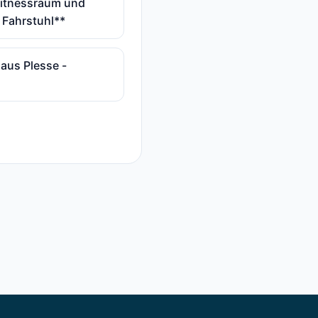
Fitnessraum und
 Fahrstuhl**
haus Plesse -