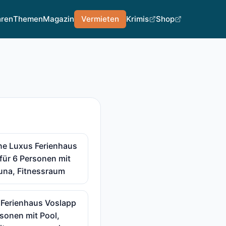
hren
Themen
Magazin
Vermieten
Krimis
Shop
ne Luxus Ferienhaus
für 6 Personen mit
una, Fitnessraum
 Ferienhaus Voslapp
rsonen mit Pool,