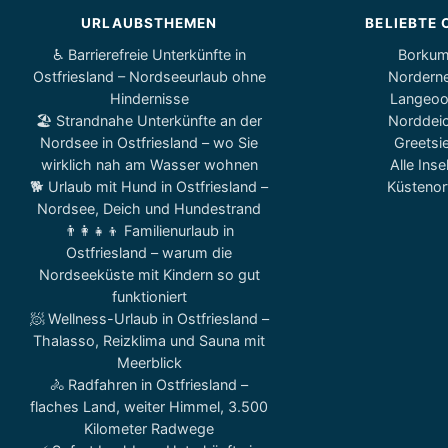
URLAUBSTHEMEN
BELIEBTE 
♿ Barrierefreie Unterkünfte in
Borku
Ostfriesland – Nordseeurlaub ohne
Nordern
Hindernisse
Langeo
🏖️ Strandnahe Unterkünfte an der
Norddei
Nordsee in Ostfriesland – wo Sie
Greetsie
wirklich nah am Wasser wohnen
Alle Inse
🐕 Urlaub mit Hund in Ostfriesland –
Küstenor
Nordsee, Deich und Hundestrand
👨‍👩‍👧‍👦 Familienurlaub in
Ostfriesland – warum die
Nordseeküste mit Kindern so gut
funktioniert
🧖 Wellness-Urlaub in Ostfriesland –
Thalasso, Reizklima und Sauna mit
Meerblick
🚴 Radfahren in Ostfriesland –
flaches Land, weiter Himmel, 3.500
Kilometer Radwege