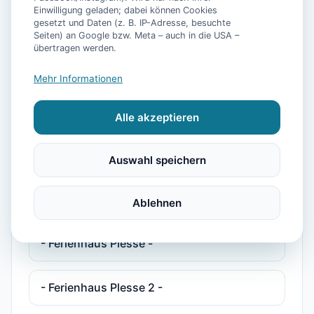
Einwilligung geladen; dabei können Cookies
gesetzt und Daten (z. B. IP-Adresse, besuchte
Seiten) an Google bzw. Meta – auch in die USA –
**Luxus Ferienhaus Voslapp für 6
übertragen werden.
Personen mit Pool, Sauna, Fitnessraum
und eigen
Mehr Informationen
Alle akzeptieren
**Luxus Ferienhaus Voslapp für 6
Personen mit Pool, Sauna, Fitnessraum
und eigenem Fahrstuhl**
Auswahl speichern
- Ferienhaus Bühler Quetsch -
Ablehnen
- Ferienhaus Plesse -
- Ferienhaus Plesse 2 -