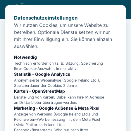
Datenschutzeinstellungen
Wir nutzen Cookies, um unsere Website zu
betreiben. Optionale Dienste setzen wir nur
Diese Unterkunft ist aktuell nicht
mit Ihrer Einwilligung ein. Sie können einzeln
buchbar
auswählen.
Wir haben Alternativen in
Norden
für dich.
Notwendig
Technisch erforderlich (z. B. Sitzung, Speicherung
Ihrer Cookie-Auswahl). Immer aktiv.
Unterkünfte in der Nähe
Statistik – Google Analytics
Anonymisierte Webanalyse (Google Ireland Ltd.),
Speicherdauer der Cookies 2 Jahre.
**5 Sterne Luxus Ferienhaus Arngast für 6
Karten – OpenStreetMap
Personen mit Pool, Sauna, Fitnessraum
Darstellung von Karten. Dabei kann Ihre IP-Adresse
an Drittanbieter übertragen werden.
Marketing – Google AdSense & Meta Pixel
Anzeige von Werbung (Google Ireland Ltd.) und
**5 Sterne Luxus Ferienhaus Arngast für 6
Reichweiten-/Werbemessung mit dem Meta Pixel
Personen mit Pool, Sauna, Fitnessraum
(Meta Platforms Ireland Ltd.,
und eigenem Fahrstuhl**
Facebook/Instagram). Wird nur nach Ihrer