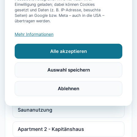
Einwilligung geladen; dabei können Cookies
Saunanutzung
gesetzt und Daten (z. B. IP-Adresse, besuchte
Seiten) an Google bzw. Meta – auch in die USA –
übertragen werden.
1-Zimmer Apartment nahe der Nordsee mit
Balkon inkl. Schwimmbad- &
Mehr Informationen
Saunanutzung
Alle akzeptieren
1-Zimmer Apartment nahe Nordsee mit
Terrasse inkl. Schwimmbad- &
Auswahl speichern
Saunanutzung
Ablehnen
1-Zimmer-Apartment, strandnah, mit
Balkon, Parkplatz, Schwimmbad- &
Saunanutzung
Apartment 2 - Kapitänshaus