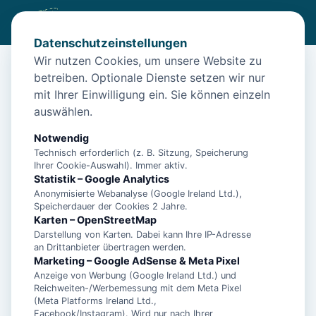
Datenschutzeinstellungen
Wir nutzen Cookies, um unsere Website zu
betreiben. Optionale Dienste setzen wir nur
Diese Unterkunft ist aktuell nicht
mit Ihrer Einwilligung ein. Sie können einzeln
buchbar
auswählen.
Wir haben Alternativen in
Bensersiel
für dich.
Notwendig
Technisch erforderlich (z. B. Sitzung, Speicherung
Ihrer Cookie-Auswahl). Immer aktiv.
Unterkünfte in der Nähe
Statistik – Google Analytics
Anonymisierte Webanalyse (Google Ireland Ltd.),
Speicherdauer der Cookies 2 Jahre.
1-Zimmer Apartment in Strandnähe mit
Karten – OpenStreetMap
Balkon und inkl. Schwimmbad- &
Darstellung von Karten. Dabei kann Ihre IP-Adresse
an Drittanbieter übertragen werden.
Saunanutzung
Marketing – Google AdSense & Meta Pixel
Anzeige von Werbung (Google Ireland Ltd.) und
Reichweiten-/Werbemessung mit dem Meta Pixel
1-Zimmer Apartment nah der Nordsee mit
(Meta Platforms Ireland Ltd.,
Balkon inkl. Schwimmbad- &
Facebook/Instagram). Wird nur nach Ihrer