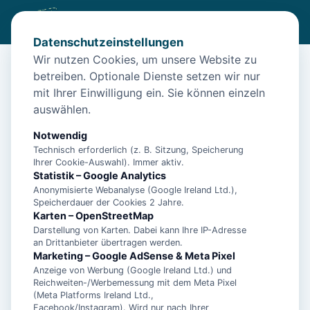
Datenschutzeinstellungen
Wir nutzen Cookies, um unsere Website zu
betreiben. Optionale Dienste setzen wir nur
Diese Unterkunft ist aktuell nicht
mit Ihrer Einwilligung ein. Sie können einzeln
buchbar
auswählen.
Wir haben Alternativen in
Bensersiel
für dich.
Notwendig
Technisch erforderlich (z. B. Sitzung, Speicherung
Ihrer Cookie-Auswahl). Immer aktiv.
Unterkünfte in der Nähe
Statistik – Google Analytics
Anonymisierte Webanalyse (Google Ireland Ltd.),
Speicherdauer der Cookies 2 Jahre.
1-Zimmer Apartment in Strandnähe mit
Karten – OpenStreetMap
Balkon und inkl. Schwimmbad- &
Darstellung von Karten. Dabei kann Ihre IP-Adresse
an Drittanbieter übertragen werden.
Saunanutzung
Marketing – Google AdSense & Meta Pixel
Anzeige von Werbung (Google Ireland Ltd.) und
Reichweiten-/Werbemessung mit dem Meta Pixel
1-Zimmer Apartment nah der Nordsee mit
(Meta Platforms Ireland Ltd.,
Balkon inkl. Schwimmbad- &
Facebook/Instagram). Wird nur nach Ihrer