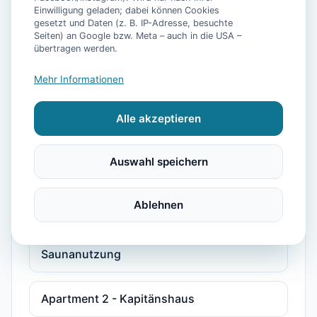
Einwilligung geladen; dabei können Cookies
Saunanutzung
gesetzt und Daten (z. B. IP-Adresse, besuchte
Seiten) an Google bzw. Meta – auch in die USA –
übertragen werden.
1-Zimmer Apartment nahe der Nordsee mit
Balkon inkl. Schwimmbad- &
Mehr Informationen
Saunanutzung
Alle akzeptieren
1-Zimmer Apartment nahe Nordsee mit
Terrasse inkl. Schwimmbad- &
Auswahl speichern
Saunanutzung
Ablehnen
1-Zimmer-Apartment, strandnah, mit
Balkon, Parkplatz, Schwimmbad- &
Saunanutzung
Apartment 2 - Kapitänshaus