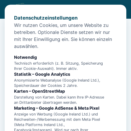
Datenschutzeinstellungen
Wir nutzen Cookies, um unsere Website zu
betreiben. Optionale Dienste setzen wir nur
Diese Unterkunft ist aktuell nicht
mit Ihrer Einwilligung ein. Sie können einzeln
buchbar
auswählen.
Wir haben Alternativen in
Esens
für dich.
Notwendig
Technisch erforderlich (z. B. Sitzung, Speicherung
Ihrer Cookie-Auswahl). Immer aktiv.
Unterkünfte in der Nähe
Statistik – Google Analytics
Anonymisierte Webanalyse (Google Ireland Ltd.),
Speicherdauer der Cookies 2 Jahre.
"Entspannung und Luxus. Ihr Traumurlaub
Karten – OpenStreetMap
im Gulfhof Polder72 an der Nordsee!"
Darstellung von Karten. Dabei kann Ihre IP-Adresse
an Drittanbieter übertragen werden.
Marketing – Google AdSense & Meta Pixel
Anzeige von Werbung (Google Ireland Ltd.) und
1-Zimmer Apartment in Strandnähe mit
Reichweiten-/Werbemessung mit dem Meta Pixel
Balkon und inkl. Schwimmbad- &
(Meta Platforms Ireland Ltd.,
Saunanutzung
Facebook/Instagram). Wird nur nach Ihrer