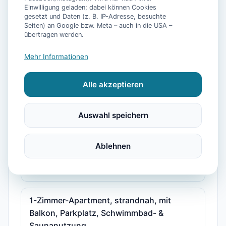
Einwilligung geladen; dabei können Cookies
gesetzt und Daten (z. B. IP-Adresse, besuchte
Seiten) an Google bzw. Meta – auch in die USA –
1-Zimmer Apartment nah der Nordsee mit
übertragen werden.
Balkon inkl. Schwimmbad- &
Saunanutzung
Mehr Informationen
Alle akzeptieren
1-Zimmer Apartment nahe der Nordsee mit
Balkon inkl. Schwimmbad- &
Saunanutzung
Auswahl speichern
1-Zimmer Apartment nahe Nordsee mit
Ablehnen
Terrasse inkl. Schwimmbad- &
Saunanutzung
1-Zimmer-Apartment, strandnah, mit
Balkon, Parkplatz, Schwimmbad- &
Saunanutzung