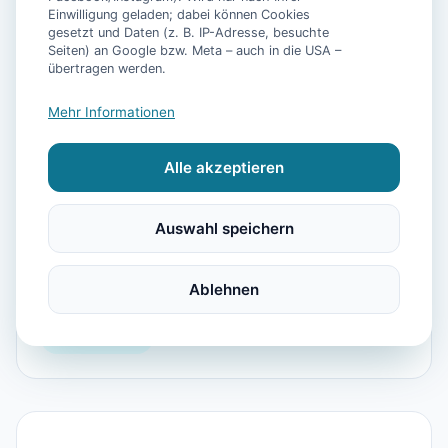
Einwilligung geladen; dabei können Cookies
gesetzt und Daten (z. B. IP-Adresse, besuchte
Seiten) an Google bzw. Meta – auch in die USA –
übertragen werden.
Mehr Informationen
📷
6
Bilder
Alle akzeptieren
Auswahl speichern
Ausstattung
Küche
Garten
Internet
Doppelbett
Ablehnen
Dusche
Parkmöglichkeit
Fahrradgarage
Doppelbetten