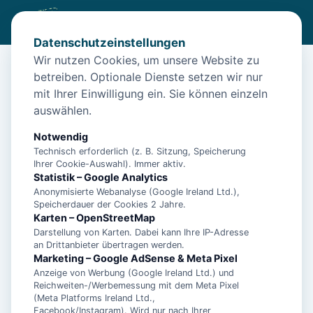
Datenschutzeinstellungen
Wir nutzen Cookies, um unsere Website zu
betreiben. Optionale Dienste setzen wir nur
Start
/
Unterkünfte
/
Neuharlingersiel
/
Abken, Uwe "Haus Kap Horn" - Ferienwohnung Kleine Krabbe -
mit Ihrer Einwilligung ein. Sie können einzeln
15136
auswählen.
Abken, Uwe "Haus Kap Horn" -
Notwendig
Ferienwohnung Kleine Krabbe -
Technisch erforderlich (z. B. Sitzung, Speicherung
Ihrer Cookie-Auswahl). Immer aktiv.
15136
Statistik – Google Analytics
Anonymisierte Webanalyse (Google Ireland Ltd.),
26427 Neuharlingersiel
Speicherdauer der Cookies 2 Jahre.
Karten – OpenStreetMap
Darstellung von Karten. Dabei kann Ihre IP-Adresse
an Drittanbieter übertragen werden.
Marketing – Google AdSense & Meta Pixel
Anzeige von Werbung (Google Ireland Ltd.) und
Reichweiten-/Werbemessung mit dem Meta Pixel
(Meta Platforms Ireland Ltd.,
Facebook/Instagram). Wird nur nach Ihrer