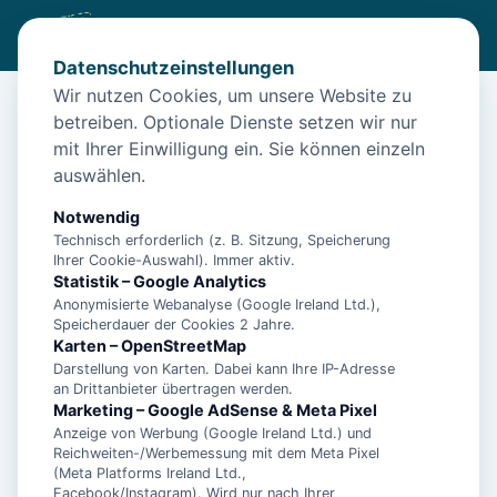
Datenschutzeinstellungen
Wir nutzen Cookies, um unsere Website zu
betreiben. Optionale Dienste setzen wir nur
Start
/
Unterkünfte
/
Neuharlingersiel
/
"Störmhuus" Rodenbäck, Silke - Wohnung Albatros "Huus unner
mit Ihrer Einwilligung ein. Sie können einzeln
Lee" - 15216
auswählen.
"Störmhuus" Rodenbäck, Silke -
Notwendig
Wohnung Albatros "Huus unner
Technisch erforderlich (z. B. Sitzung, Speicherung
Ihrer Cookie-Auswahl). Immer aktiv.
Lee" - 15216
Statistik – Google Analytics
Anonymisierte Webanalyse (Google Ireland Ltd.),
26427 Neuharlingersiel
Speicherdauer der Cookies 2 Jahre.
Karten – OpenStreetMap
Darstellung von Karten. Dabei kann Ihre IP-Adresse
an Drittanbieter übertragen werden.
Marketing – Google AdSense & Meta Pixel
Anzeige von Werbung (Google Ireland Ltd.) und
Reichweiten-/Werbemessung mit dem Meta Pixel
(Meta Platforms Ireland Ltd.,
Facebook/Instagram). Wird nur nach Ihrer