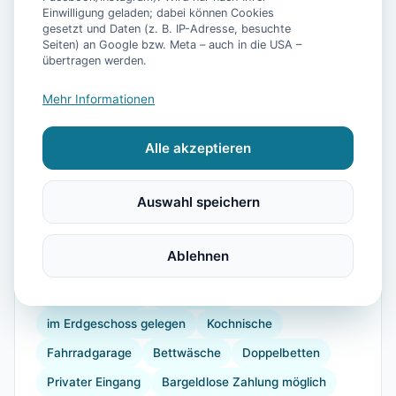
Einwilligung geladen; dabei können Cookies
gesetzt und Daten (z. B. IP-Adresse, besuchte
Seiten) an Google bzw. Meta – auch in die USA –
übertragen werden.
📷
13
Bilder
Mehr Informationen
Alle akzeptieren
Ausstattung
Auswahl speichern
TV
Kühlschrank
Mikrowelle
Geschirrspüler
Gefrierfach
Internet
Doppelbett
Ablehnen
Kinderhochstuhl
Föhn
Dusche
Parkmöglichkeit
Handtücher
im Erdgeschoss gelegen
Kochnische
Fahrradgarage
Bettwäsche
Doppelbetten
Privater Eingang
Bargeldlose Zahlung möglich