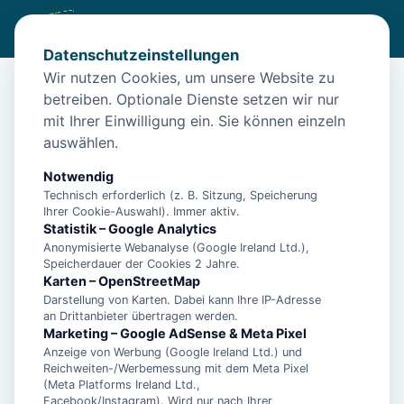
Datenschutzeinstellungen
Wir nutzen Cookies, um unsere Website zu
betreiben. Optionale Dienste setzen wir nur
Start
/
Unterkünfte
/
Neuharlingersiel
/
"Fischerhaus", Manuela Landmann - Ferienwohnung 1 - 15447
mit Ihrer Einwilligung ein. Sie können einzeln
auswählen.
"Fischerhaus", Manuela Landmann -
Ferienwohnung 1 - 15447
Notwendig
Technisch erforderlich (z. B. Sitzung, Speicherung
26427 Neuharlingersiel
Ihrer Cookie-Auswahl). Immer aktiv.
Statistik – Google Analytics
Anonymisierte Webanalyse (Google Ireland Ltd.),
Speicherdauer der Cookies 2 Jahre.
Karten – OpenStreetMap
Darstellung von Karten. Dabei kann Ihre IP-Adresse
an Drittanbieter übertragen werden.
Marketing – Google AdSense & Meta Pixel
Anzeige von Werbung (Google Ireland Ltd.) und
Reichweiten-/Werbemessung mit dem Meta Pixel
(Meta Platforms Ireland Ltd.,
Facebook/Instagram). Wird nur nach Ihrer