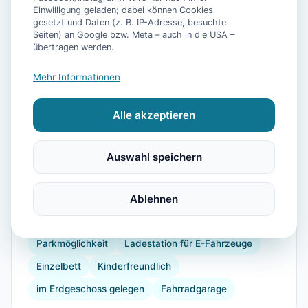
Einwilligung geladen; dabei können Cookies
gesetzt und Daten (z. B. IP-Adresse, besuchte
Seiten) an Google bzw. Meta – auch in die USA –
übertragen werden.
📷
17
Bilder
Mehr Informationen
Alle akzeptieren
Ausstattung
TV
Waschmaschine
Trockner
Küche
Auswahl speichern
Kühlschrank
Mikrowelle
Geschirrspüler
Gefrierfach
Backofen
Ablehnen
Internet
Allergikerfreundlich
Föhn
Dusche
Parkmöglichkeit
Ladestation für E-Fahrzeuge
Einzelbett
Kinderfreundlich
im Erdgeschoss gelegen
Fahrradgarage