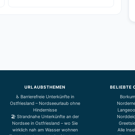
URLAUBSTHEMEN
BELIEBTE 
♿ Barrierefreie Unterkünfte in
Borku
Ostfriesland – Nordseeurlaub ohne
Nordern
Hindernisse
Langeo
🏖️ Strandnahe Unterkünfte an der
Norddei
Nordsee in Ostfriesland – wo Sie
Greetsie
wirklich nah am Wasser wohnen
Alle Inse