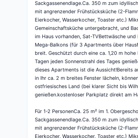
Sackgassenendlage.Ca. 350 m zum idyllisch
mit angrenzender Frühstücksküche (2-Flamm
Eierkocher, Wasserkocher, Toaster etc.) Mik
Gemeinschaftsküche untergebracht, und Ba
im Haus vorhanden, Sat-TVBettwäsche und 
Mega-Balkons (für 3 Apartments über Hausflu
breit. Geschützt durch eine ca. 1,20 m hohe
Tagen jeden Sonnenstrahl des Tages genieß
dieses Apartments ist die Aussicht!Bereits
in Ihr ca. 2 m breites Fenster lächeln, könne
ostfriesisches Land (bei klarer Sicht bis Wi
genießen.kostenloser Parkplatz direkt am Hau
Für 1-2 PersonenCa. 25 m² im 1. Obergesch
Sackgassenendlage.Ca. 350 m zum idyllisch
mit angrenzender Frühstücksküche (2-Flamm
Eierkocher, Wasserkocher, Toaster etc.) Mik