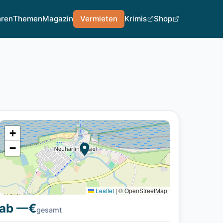
hren
Themen
Magazin
Vermieten
Krimis
Shop
+
−
Leaflet
|
© OpenStreetMap
ab —€
gesamt