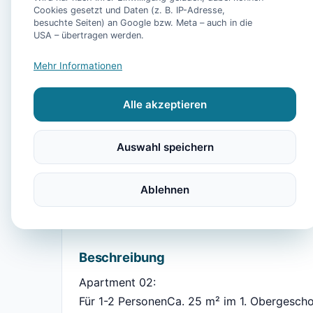
Cookies gesetzt und Daten (z. B. IP-Adresse,
besuchte Seiten) an Google bzw. Meta – auch in die
USA – übertragen werden.
Mehr Informationen
Alle akzeptieren
Ausstattung
TV
Kühlschrank
Mikrowelle
Balkon
He
Auswahl speichern
Parkmöglichkeit
Handtücher
Bettwäsche
Ablehnen
Beschreibung
Apartment 02:
Für 1-2 PersonenCa. 25 m² im 1. Obergesch