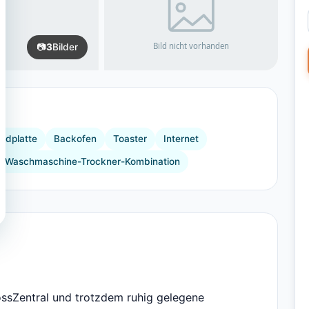
📷
3
Bilder
rdplatte
Backofen
Toaster
Internet
Waschmaschine-Trockner-Kombination
ossZentral und trotzdem ruhig gelegene