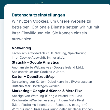
Datenschutzeinstellungen
Wir nutzen Cookies, um unsere Website zu
betreiben. Optionale Dienste setzen wir nur mit
Start
/
Unterkünfte
/
Neuharlingersiel
/
Apartment 02 - Von
Ihrer Einwilligung ein. Sie können einzeln
Apartment 02 - Von-
auswählen.
26427 Neuharlingersiel
Notwendig
Technisch erforderlich (z. B. Sitzung, Speicherung
Ihrer Cookie-Auswahl). Immer aktiv.
Statistik – Google Analytics
Anonymisierte Webanalyse (Google Ireland Ltd.),
Speicherdauer der Cookies 2 Jahre.
Karten – OpenStreetMap
Darstellung von Karten. Dabei kann Ihre IP-Adresse an
Drittanbieter übertragen werden.
Marketing – Google AdSense & Meta Pixel
Anzeige von Werbung (Google Ireland Ltd.) und
Reichweiten-/Werbemessung mit dem Meta Pixel
(Meta Platforms Ireland Ltd., Facebook/Instagram).
Wird nur nach Ihrer Einwilligung geladen; dabei können