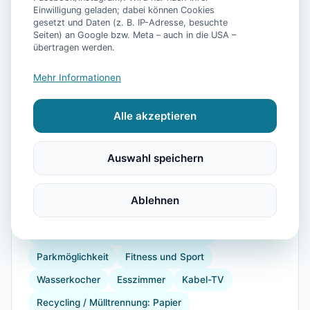
Einwilligung geladen; dabei können Cookies
gesetzt und Daten (z. B. IP-Adresse, besuchte
📷
35
Bilder
Seiten) an Google bzw. Meta – auch in die USA –
übertragen werden.
Mehr Informationen
Ausstattung
Alle akzeptieren
WLAN
TV
Heizung
Kühlschrank
Mikrowelle
Terrasse
Garten
Auswahl speichern
Kaffeemaschine
Herdplatte
Toaster
Internet
Radfahren
Wandern
Reiten
Ablehnen
Segeln
Strand
Babybett
Dusche
Öffentliche Verkehrsmittel in der Nähe
Parkmöglichkeit
Fitness und Sport
Wasserkocher
Esszimmer
Kabel-TV
Recycling / Mülltrennung: Papier