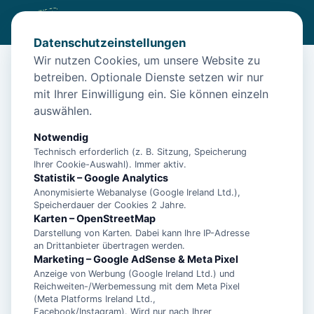
Datenschutzeinstellungen
Wir nutzen Cookies, um unsere Website zu
betreiben. Optionale Dienste setzen wir nur
Start
/
Unterkünfte
/
Norden
/
Norden: Apartment Ankerweg
mit Ihrer Einwilligung ein. Sie können einzeln
Norden: Apartment Ankerweg
auswählen.
26506 Norden
Notwendig
Technisch erforderlich (z. B. Sitzung, Speicherung
Ihrer Cookie-Auswahl). Immer aktiv.
Statistik – Google Analytics
Anonymisierte Webanalyse (Google Ireland Ltd.),
Speicherdauer der Cookies 2 Jahre.
Karten – OpenStreetMap
Darstellung von Karten. Dabei kann Ihre IP-Adresse
an Drittanbieter übertragen werden.
Marketing – Google AdSense & Meta Pixel
Anzeige von Werbung (Google Ireland Ltd.) und
Reichweiten-/Werbemessung mit dem Meta Pixel
(Meta Platforms Ireland Ltd.,
Facebook/Instagram). Wird nur nach Ihrer