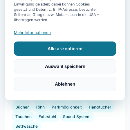
📷
6
Bilder
Einwilligung geladen; dabei können Cookies
gesetzt und Daten (z. B. IP-Adresse, besuchte
Seiten) an Google bzw. Meta – auch in die USA –
übertragen werden.
Ausstattung
Mehr Informationen
WLAN
TV
Heizung
Kühlschrank
Alle akzeptieren
Mikrowelle
Geschirrspüler
Balkon
Wellnessbehandlungen
Kaffeemaschine
Auswahl speichern
Herdplatte
Küchenutensilien
Backofen
Toaster
Bügelbrett
Krankenhaus
Golf
Ablehnen
Wandern
Reiten
Tennisplatz
Windsurfen
Strand
Kinderhochstuhl
Gesellschaftsspiele
Bücher
Föhn
Parkmöglichkeit
Handtücher
Tauchen
Fahrstuhl
Sound System
Bettwäsche