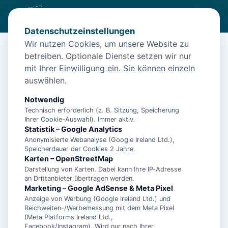
Datenschutzeinstellungen
Wir nutzen Cookies, um unsere Website zu
betreiben. Optionale Dienste setzen wir nur
Start
/
Unterkünfte
/
Norden
/
Norden: Apartment Deichgeflüster
mit Ihrer Einwilligung ein. Sie können einzeln
Norden: Apartment Deichgeflüster
auswählen.
26506 Norden
Notwendig
Technisch erforderlich (z. B. Sitzung, Speicherung
Ihrer Cookie-Auswahl). Immer aktiv.
Statistik – Google Analytics
Anonymisierte Webanalyse (Google Ireland Ltd.),
Speicherdauer der Cookies 2 Jahre.
Karten – OpenStreetMap
Darstellung von Karten. Dabei kann Ihre IP-Adresse
an Drittanbieter übertragen werden.
Marketing – Google AdSense & Meta Pixel
Anzeige von Werbung (Google Ireland Ltd.) und
Reichweiten-/Werbemessung mit dem Meta Pixel
(Meta Platforms Ireland Ltd.,
Facebook/Instagram). Wird nur nach Ihrer