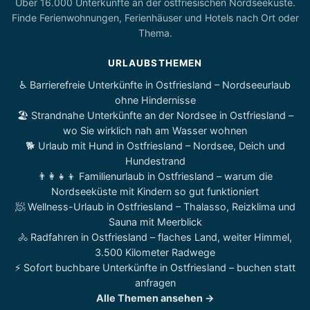
Über 16.000 Unterkünfte an der ostfriesischen Nordseeküste.
Finde Ferienwohnungen, Ferienhäuser und Hotels nach Ort oder
Thema.
URLAUBSTHEMEN
♿ Barrierefreie Unterkünfte in Ostfriesland – Nordseeurlaub
ohne Hindernisse
🏖️ Strandnahe Unterkünfte an der Nordsee in Ostfriesland –
wo Sie wirklich nah am Wasser wohnen
🐕 Urlaub mit Hund in Ostfriesland – Nordsee, Deich und
Hundestrand
👨‍👩‍👧‍👦 Familienurlaub in Ostfriesland – warum die
Nordseeküste mit Kindern so gut funktioniert
🧖 Wellness-Urlaub in Ostfriesland – Thalasso, Reizklima und
Sauna mit Meerblick
🚴 Radfahren in Ostfriesland – flaches Land, weiter Himmel,
3.500 Kilometer Radwege
⚡ Sofort buchbare Unterkünfte in Ostfriesland – buchen statt
anfragen
Alle Themen ansehen →