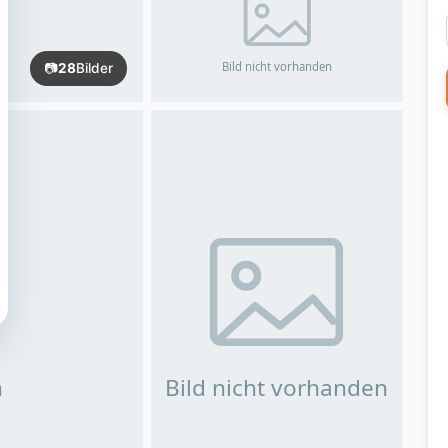
📷
28
Bilder