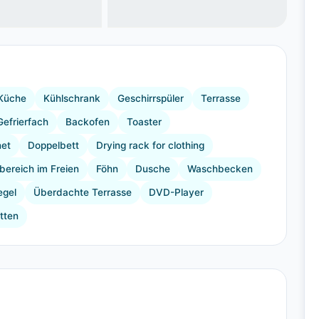
+23 Bilder
Küche
Kühlschrank
Geschirrspüler
Terrasse
Gefrierfach
Backofen
Toaster
net
Doppelbett
Drying rack for clothing
bereich im Freien
Föhn
Dusche
Waschbecken
egel
Überdachte Terrasse
DVD-Player
tten