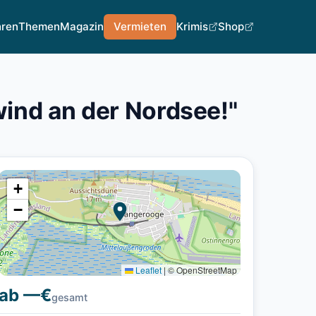
hren
Themen
Magazin
Vermieten
Krimis
Shop
ind an der Nordsee!"
+
−
Leaflet
|
© OpenStreetMap
ab —€
gesamt