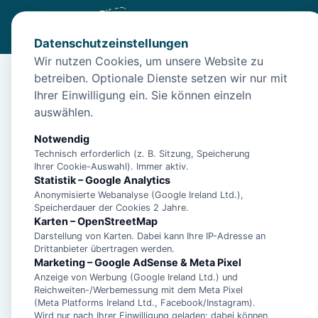
Datenschutzeinstellungen
Wir nutzen Cookies, um unsere Website zu
betreiben. Optionale Dienste setzen wir nur mit
Start
/
Unterkünfte
/
Wangerooge
/
"Entspannen und Wohlfü
Ihrer Einwilligung ein. Sie können einzeln
"Entspannen und Wohlf
auswählen.
26486 Wangerooge
Notwendig
Technisch erforderlich (z. B. Sitzung, Speicherung
Ihrer Cookie-Auswahl). Immer aktiv.
Statistik – Google Analytics
Anonymisierte Webanalyse (Google Ireland Ltd.),
Speicherdauer der Cookies 2 Jahre.
Karten – OpenStreetMap
Darstellung von Karten. Dabei kann Ihre IP-Adresse an
Drittanbieter übertragen werden.
Marketing – Google AdSense & Meta Pixel
Anzeige von Werbung (Google Ireland Ltd.) und
Reichweiten-/Werbemessung mit dem Meta Pixel
(Meta Platforms Ireland Ltd., Facebook/Instagram).
Wird nur nach Ihrer Einwilligung geladen; dabei können