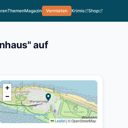
hren
Themen
Magazin
Vermieten
Krimis
Shop
nhaus" auf
+
−
Leaflet
|
© OpenStreetMap