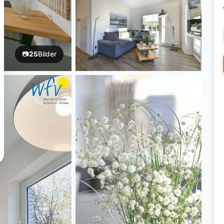
📷
25
Bilder