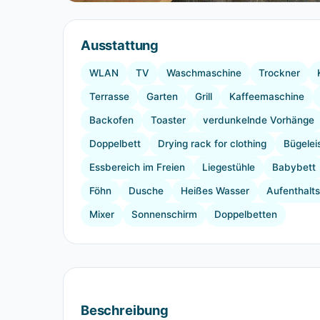
Ausstattung
WLAN
TV
Waschmaschine
Trockner
Terrasse
Garten
Grill
Kaffeemaschine
Backofen
Toaster
verdunkelnde Vorhänge
Doppelbett
Drying rack for clothing
Bügelei
Essbereich im Freien
Liegestühle
Babybett
Föhn
Dusche
Heißes Wasser
Aufenthalt
Mixer
Sonnenschirm
Doppelbetten
Beschreibung