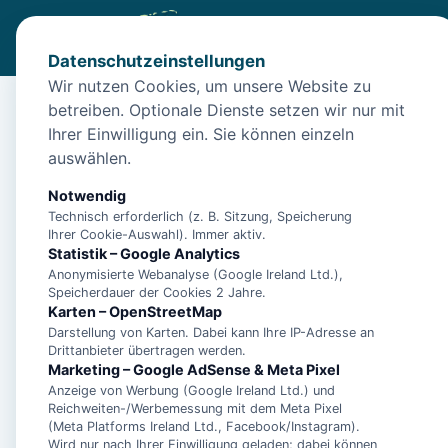
Datenschutzeinstellungen
Wir nutzen Cookies, um unsere Website zu
betreiben. Optionale Dienste setzen wir nur mit
Start
/
Unterkünfte
/
Wangerooge
/
"Entspannte Urlaubstag
Ihrer Einwilligung ein. Sie können einzeln
"Entspannte Urlaubst
auswählen.
Wangerooge!"
Notwendig
Technisch erforderlich (z. B. Sitzung, Speicherung
26486 Wangerooge
Ihrer Cookie-Auswahl). Immer aktiv.
Statistik – Google Analytics
Anonymisierte Webanalyse (Google Ireland Ltd.),
Speicherdauer der Cookies 2 Jahre.
Karten – OpenStreetMap
Darstellung von Karten. Dabei kann Ihre IP-Adresse an
Drittanbieter übertragen werden.
Marketing – Google AdSense & Meta Pixel
Anzeige von Werbung (Google Ireland Ltd.) und
Reichweiten-/Werbemessung mit dem Meta Pixel
(Meta Platforms Ireland Ltd., Facebook/Instagram).
Wird nur nach Ihrer Einwilligung geladen; dabei können