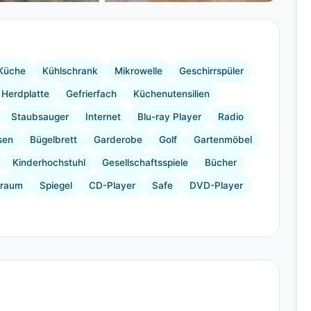
+20 Bilder
Küche
Kühlschrank
Mikrowelle
Geschirrspüler
Herdplatte
Gefrierfach
Küchenutensilien
Staubsauger
Internet
Blu-ray Player
Radio
sen
Bügelbrett
Garderobe
Golf
Gartenmöbel
Kinderhochstuhl
Gesellschaftsspiele
Bücher
sraum
Spiegel
CD-Player
Safe
DVD-Player