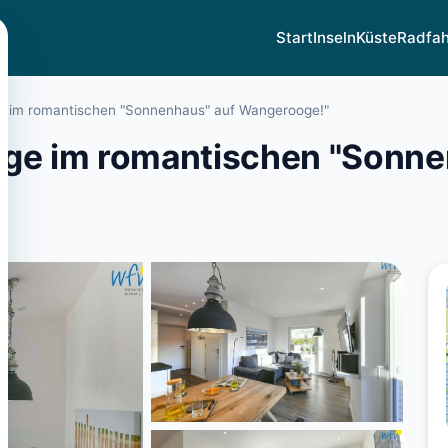
Start
Inseln
Küste
Radfa
e im romantischen "Sonnenhaus" auf Wangerooge!"
age im romantischen "Sonne